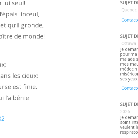
 lui seul!
SUJET D
Quebec
’épais linceul,
Contacte
 et qu’il gronde,
Maître de monde!
SUJET D
Ottawa
Je deman
pour ma 
malade s
ux;
mes maux
médecin q
misérico
ans les cieux;
ses yeux
rse est finie.
Contact
i l’a bénie
SUJET D
2026
Je deman
02
soins in
veulent 
respirato