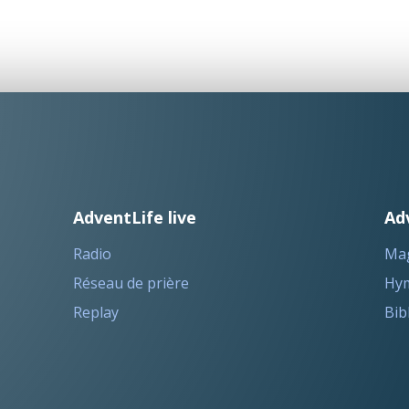
AdventLife live
Ad
Radio
Ma
Réseau de prière
Hym
Replay
Bib