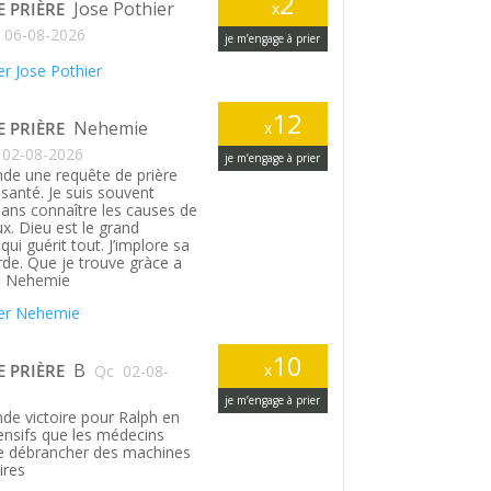
2
Jose Pothier
E PRIÈRE
x
06-08-2026
je m’engage à prier
r Jose Pothier
12
Nehemie
E PRIÈRE
x
02-08-2026
je m’engage à prier
de une requête de prière
santé. Je suis souvent
ans connaître les causes de
. Dieu est le grand
ui guérit tout. J’implore sa
rde. Que je trouve gràce a
. Nehemie
er Nehemie
10
B
E PRIÈRE
x
Qc
02-08-
je m’engage à prier
de victoire pour Ralph en
tensifs que les médecins
le débrancher des machines
ires