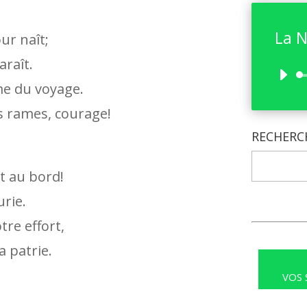
La N
ur naît;
araît.
me du voyage.
s rames, courage!
RECHERC
t au bord!
urie.
tre effort,
a patrie.
VOS 