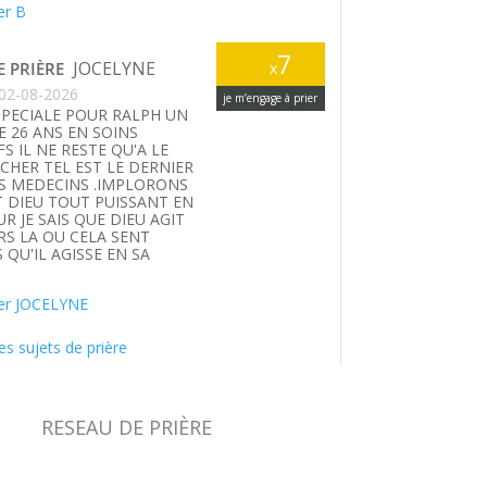
er B
7
JOCELYNE
E PRIÈRE
x
02-08-2026
je m’engage à prier
SPECIALE POUR RALPH UN
E 26 ANS EN SOINS
FS IL NE RESTE QU'A LE
HER TEL EST LE DERNIER
S MEDECINS .IMPLORONS
T DIEU TOUT PUISSANT EN
UR JE SAIS QUE DIEU AGIT
S LA OU CELA SENT
 QU'IL AGISSE EN SA
.
er JOCELYNE
es sujets de prière
RESEAU DE PRIÈRE