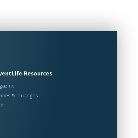
ventLife Resources
gazine
nes & louanges
le