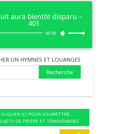
uit aura bientôt disparu –
401
Lecteur
00:00
Utilisez
audio
les
flèches
haut/bas
HER UN HYMNES ET LOUANGES
pour
augmenter
Recherche
ou
diminuer
le
volume.
CLIQUER ICI POUR SOUMETTRE
SUJETS DE PRIÈRE ET TÉMOIGNAGES