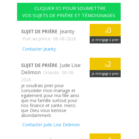
CLIQUER ICI POUR SOUMETTRE
VOS SUJETS DE PRIÈRE ET TÉMOIGNAGES
0
Jeanty
SUJET DE PRIÈRE
x
Port au prince
08-08-2026
je m’engage à prier
Contacter Jeanty
2
Jude Lise
SUJET DE PRIÈRE
x
Delimon
Orlando
08-08-
je m’engage à prier
2026
je voudrais prier pour
consolider mon mariage et
egalement pour ma fille ainsi
que ma famille surtout pour
nos finance et sante. merci.
que Dieu vous benisse
abondamment.
Contacter Jude Lise Delimon