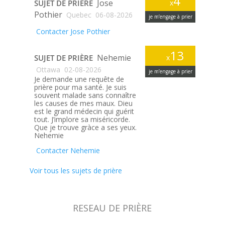
4
Jose
SUJET DE PRIÈRE
x
Pothier
Quebec
06-08-2026
je m’engage à prier
Contacter Jose Pothier
13
Nehemie
SUJET DE PRIÈRE
x
Ottawa
02-08-2026
je m’engage à prier
Je demande une requête de
prière pour ma santé. Je suis
souvent malade sans connaître
les causes de mes maux. Dieu
est le grand médecin qui guérit
tout. J’implore sa miséricorde.
Que je trouve gràce a ses yeux.
Nehemie
Contacter Nehemie
Voir tous les sujets de prière
RESEAU DE PRIÈRE