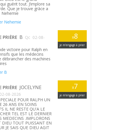
ui guérit tout. J’implore sa
rde. Que je trouve gràce a
. Nehemie
er Nehemie
8
B
E PRIÈRE
x
Qc
02-08-
je m’engage à prier
de victoire pour Ralph en
tensifs que les médecins
le débrancher des machines
ires
er B
7
JOCELYNE
E PRIÈRE
x
02-08-2026
je m’engage à prier
SPECIALE POUR RALPH UN
E 26 ANS EN SOINS
FS IL NE RESTE QU'A LE
HER TEL EST LE DERNIER
S MEDECINS .IMPLORONS
T DIEU TOUT PUISSANT EN
UR JE SAIS QUE DIEU AGIT