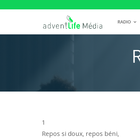
RADIO
R
1
Repos si doux, repos béni,