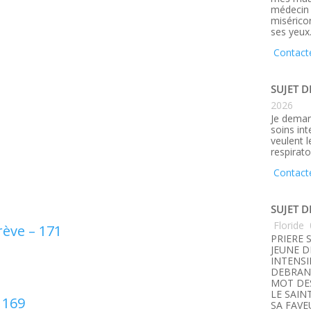
médecin q
misérico
ses yeux
Contact
SUJET D
2026
Je deman
soins in
veulent 
respirato
Contact
SUJET D
Floride
rève – 171
PRIERE 
JEUNE D
INTENSI
DEBRANC
MOT DE
LE SAIN
 169
SA FAVE