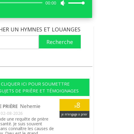
Lecteur
00:00
Utilisez
audio
les
flèches
haut/bas
HER UN HYMNES ET LOUANGES
pour
augmenter
Recherche
ou
diminuer
le
volume.
CLIQUER ICI POUR SOUMETTRE
SUJETS DE PRIÈRE ET TÉMOIGNAGES
8
Nehemie
E PRIÈRE
x
02-08-2026
je m’engage à prier
de une requête de prière
santé. Je suis souvent
ans connaître les causes de
. Dieu est le grand