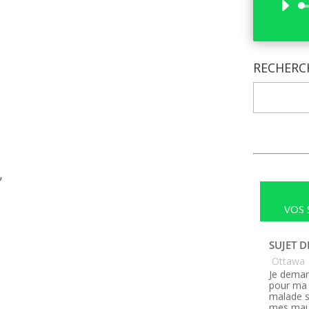
RECHERC
,
VOS 
SUJET D
Ottawa
Je deman
pour ma 
malade s
mes maux