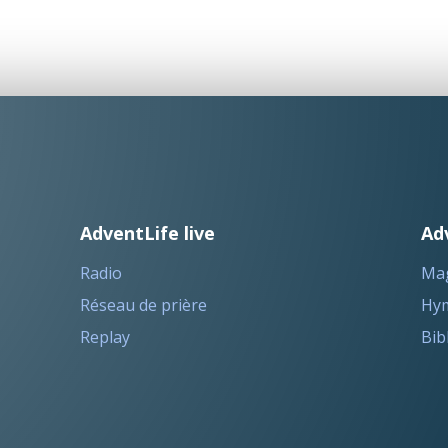
AdventLife live
Ad
Radio
Ma
Réseau de prière
Hym
Replay
Bib