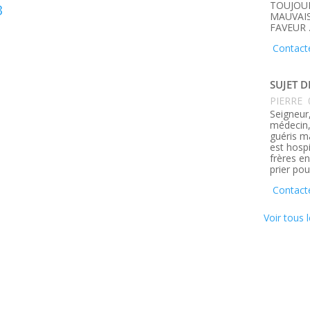
TOUJOUR
3
MAUVAIS
FAVEUR 
Contact
SUJET D
PIERRE
Seigneur,
médecin, 
guéris m
est hosp
frères e
prier pou
Contacte
Voir tous l