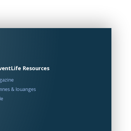
ventLife Resources
gazine
nes & louanges
le