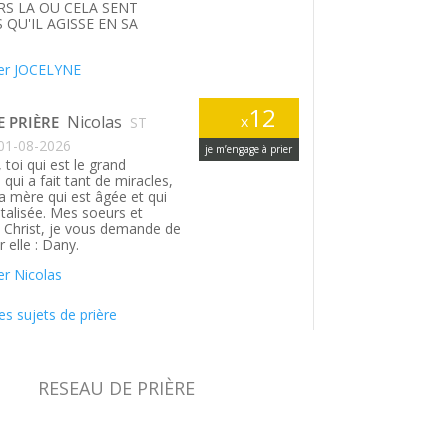
S LA OU CELA SENT
 QU'IL AGISSE EN SA
.
er JOCELYNE
12
Nicolas
E PRIÈRE
x
ST
01-08-2026
je m’engage à prier
 toi qui est le grand
qui a fait tant de miracles,
a mère qui est âgée et qui
italisée. Mes soeurs et
n Christ, je vous demande de
r elle : Dany.
r Nicolas
es sujets de prière
RESEAU DE PRIÈRE