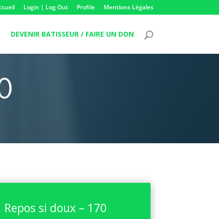
ccueil
Login | Log Out
Profile
Mentions Légales
DEVENIR BATISSEUR / FAIRE UN DON
70
Repos si doux – 170