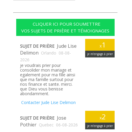
CLIQUER ICI POUR SOUMETTRE
VOS SUJETS DE PRIÈRE ET TÉMOIGNAGES
1
Jude Lise
SUJET DE PRIÈRE
x
Delimon
Orlando
08-08-
je m’engage à prier
2026
je voudrais prier pour
consolider mon mariage et
egalement pour ma fille ainsi
que ma famille surtout pour
nos finance et sante. merci.
que Dieu vous benisse
abondamment.
Contacter Jude Lise Delimon
2
Jose
SUJET DE PRIÈRE
x
Pothier
Quebec
06-08-2026
je m’engage à prier