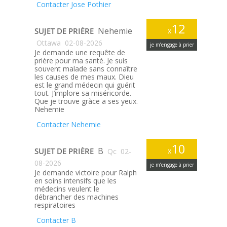
Contacter Jose Pothier
12
Nehemie
SUJET DE PRIÈRE
x
Ottawa
02-08-2026
je m’engage à prier
Je demande une requête de
prière pour ma santé. Je suis
souvent malade sans connaître
les causes de mes maux. Dieu
est le grand médecin qui guérit
tout. J’implore sa miséricorde.
Que je trouve gràce a ses yeux.
Nehemie
Contacter Nehemie
10
B
SUJET DE PRIÈRE
x
Qc
02-
08-2026
je m’engage à prier
Je demande victoire pour Ralph
en soins intensifs que les
médecins veulent le
débrancher des machines
respiratoires
Contacter B