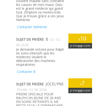
souvent malade sans connaître
les causes de mes maux. Dieu
est le grand médecin qui guérit
tout. J’implore sa miséricorde.
Que je trouve gràce a ses yeux.
Nehemie
Contacter Nehemie
10
B
SUJET DE PRIÈRE
x
Qc
02-
08-2026
je m’engage à prier
Je demande victoire pour Ralph
en soins intensifs que les
médecins veulent le
débrancher des machines
respiratoires
Contacter B
7
JOCELYNE
SUJET DE PRIÈRE
x
Floride
02-08-2026
je m’engage à prier
PRIERE SPECIALE POUR
RALPH UN JEUNE DE 26 ANS
EN SOINS INTENSIFS IL NE
RESTE QU'A LE DEBRANCHER