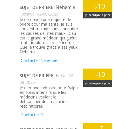
10
Nehemie
SUJET DE PRIÈRE
x
Ottawa
02-08-2026
je m’engage à prier
Je demande une requête de
prière pour ma santé. Je suis
souvent malade sans connaître
les causes de mes maux. Dieu
est le grand médecin qui guérit
tout. J’implore sa miséricorde.
Que je trouve gràce a ses yeux.
Nehemie
Contacter Nehemie
10
B
SUJET DE PRIÈRE
x
Qc
02-
08-2026
je m’engage à prier
Je demande victoire pour Ralph
en soins intensifs que les
médecins veulent le
débrancher des machines
respiratoires
Contacter B
7