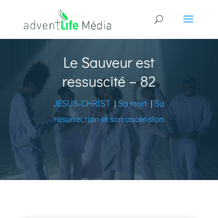
Le Sauveur est
ressuscité – 82
JESUS-CHRIST
|
Sa mort
|
Sa
résurrection et son ascension