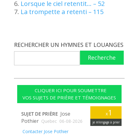
Lorsque le ciel retentit… – 52
La trompette a retenti – 115
RECHERCHER UN HYMNES ET LOUANGES
Recherche
CLIQUER ICI POUR SOUMETTRE
VOS SUJETS DE PRIÈRE ET TÉMOIGNAGES
1
Jose
SUJET DE PRIÈRE
x
Pothier
Quebec
06-08-2026
je m’engage à prier
Contacter Jose Pothier