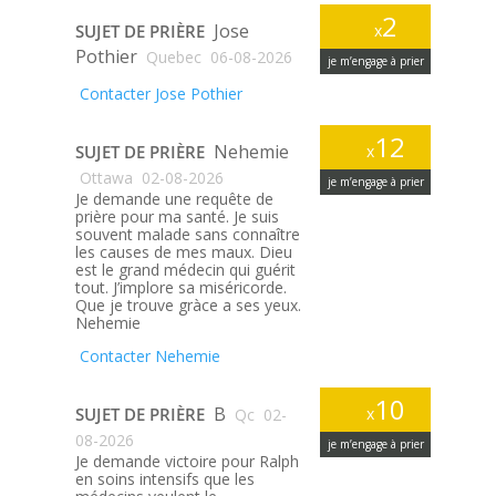
2
Jose
SUJET DE PRIÈRE
x
Pothier
Quebec
06-08-2026
je m’engage à prier
Contacter Jose Pothier
12
Nehemie
SUJET DE PRIÈRE
x
Ottawa
02-08-2026
je m’engage à prier
Je demande une requête de
prière pour ma santé. Je suis
souvent malade sans connaître
les causes de mes maux. Dieu
est le grand médecin qui guérit
tout. J’implore sa miséricorde.
Que je trouve gràce a ses yeux.
Nehemie
Contacter Nehemie
10
B
SUJET DE PRIÈRE
x
Qc
02-
08-2026
je m’engage à prier
Je demande victoire pour Ralph
en soins intensifs que les