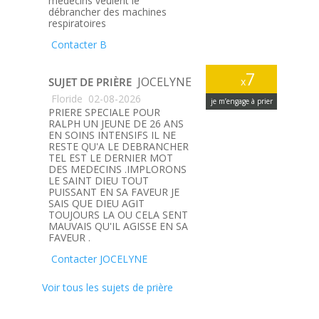
médecins veulent le
débrancher des machines
respiratoires
Contacter B
7
JOCELYNE
SUJET DE PRIÈRE
x
Floride
02-08-2026
je m’engage à prier
PRIERE SPECIALE POUR
RALPH UN JEUNE DE 26 ANS
EN SOINS INTENSIFS IL NE
RESTE QU'A LE DEBRANCHER
TEL EST LE DERNIER MOT
DES MEDECINS .IMPLORONS
LE SAINT DIEU TOUT
PUISSANT EN SA FAVEUR JE
SAIS QUE DIEU AGIT
TOUJOURS LA OU CELA SENT
MAUVAIS QU'IL AGISSE EN SA
FAVEUR .
Contacter JOCELYNE
Voir tous les sujets de prière