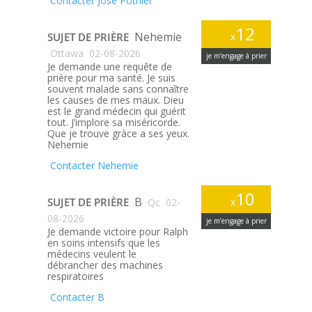
Contacter Jose Pothier
12
Nehemie
SUJET DE PRIÈRE
x
Ottawa
02-08-2026
je m’engage à prier
Je demande une requête de
prière pour ma santé. Je suis
souvent malade sans connaître
les causes de mes maux. Dieu
est le grand médecin qui guérit
tout. J’implore sa miséricorde.
Que je trouve gràce a ses yeux.
Nehemie
Contacter Nehemie
10
B
SUJET DE PRIÈRE
x
Qc
02-
08-2026
je m’engage à prier
Je demande victoire pour Ralph
en soins intensifs que les
médecins veulent le
débrancher des machines
respiratoires
Contacter B