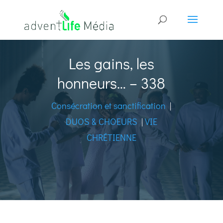
Les gains, les
honneurs… – 338
Consécration et sanctification
|
DUOS & CHOEURS
|
VIE
CHRÉTIENNE