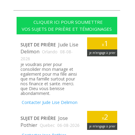
CLIQUER ICI POUR SOUMETTRE
VOS SUJETS DE PRIÈRE ET TÉMOIGNAGES
1
Jude Lise
SUJET DE PRIÈRE
x
Delimon
Orlando
08-08-
je m’engage à prier
2026
je voudrais prier pour
consolider mon mariage et
egalement pour ma fille ainsi
que ma famille surtout pour
nos finance et sante. merci.
que Dieu vous benisse
abondamment.
Contacter Jude Lise Delimon
2
Jose
SUJET DE PRIÈRE
x
Pothier
Quebec
06-08-2026
je m’engage à prier