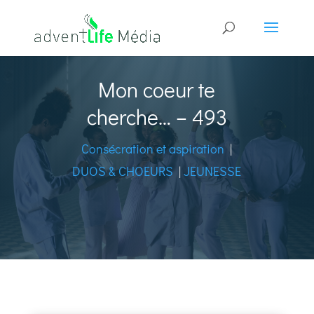
Mon coeur te
cherche… – 493
Consécration et aspiration
|
DUOS & CHOEURS
|
JEUNESSE