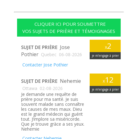
CLIQUER ICI POUR SOUMETTRE
VOS SUJETS DE PRIÈRE ET TÉMOIGNAGES
2
Jose
SUJET DE PRIÈRE
x
Pothier
Quebec
06-08-2026
je m’engage à prier
Contacter Jose Pothier
12
Nehemie
SUJET DE PRIÈRE
x
Ottawa
02-08-2026
je m’engage à prier
Je demande une requête de
prière pour ma santé. Je suis
souvent malade sans connaître
les causes de mes maux. Dieu
est le grand médecin qui guérit
tout. J’implore sa miséricorde.
Que je trouve gràce a ses yeux.
Nehemie
Contacter Nehemie