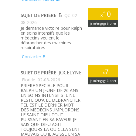
10
B
SUJET DE PRIÈRE
x
Qc
02-
08-2026
je m’engage à prier
Je demande victoire pour Ralph
en soins intensifs que les
médecins veulent le
débrancher des machines
respiratoires
Contacter B
7
JOCELYNE
SUJET DE PRIÈRE
x
Floride
02-08-2026
je m’engage à prier
PRIERE SPECIALE POUR
RALPH UN JEUNE DE 26 ANS
EN SOINS INTENSIFS IL NE
RESTE QU'A LE DEBRANCHER
TEL EST LE DERNIER MOT
DES MEDECINS .IMPLORONS
LE SAINT DIEU TOUT
PUISSANT EN SA FAVEUR JE
SAIS QUE DIEU AGIT
TOUJOURS LA OU CELA SENT
MAUVAIS QU'IL AGISSE EN SA