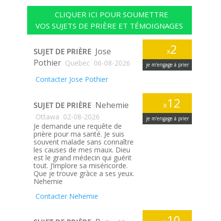
CLIQUER ICI POUR SOUMETTRE
VOS SUJETS DE PRIÈRE ET TÉMOIGNAGES
2
Jose
SUJET DE PRIÈRE
x
Pothier
Quebec
06-08-2026
je m’engage à prier
Contacter Jose Pothier
12
Nehemie
SUJET DE PRIÈRE
x
Ottawa
02-08-2026
je m’engage à prier
Je demande une requête de
prière pour ma santé. Je suis
souvent malade sans connaître
les causes de mes maux. Dieu
est le grand médecin qui guérit
tout. J’implore sa miséricorde.
Que je trouve gràce a ses yeux.
Nehemie
Contacter Nehemie
10