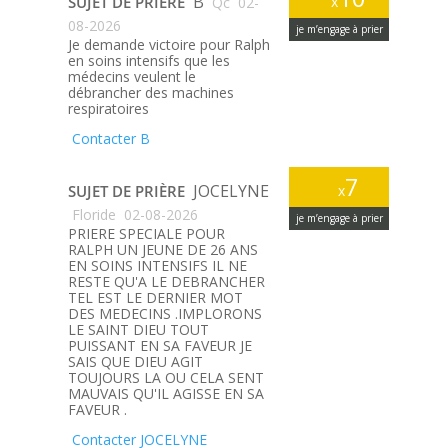
B
SUJET DE PRIÈRE
x
Qc
02-
08-2026
je m’engage à prier
Je demande victoire pour Ralph
en soins intensifs que les
médecins veulent le
débrancher des machines
respiratoires
Contacter B
7
JOCELYNE
SUJET DE PRIÈRE
x
Floride
02-08-2026
je m’engage à prier
PRIERE SPECIALE POUR
RALPH UN JEUNE DE 26 ANS
EN SOINS INTENSIFS IL NE
RESTE QU'A LE DEBRANCHER
TEL EST LE DERNIER MOT
DES MEDECINS .IMPLORONS
LE SAINT DIEU TOUT
PUISSANT EN SA FAVEUR JE
SAIS QUE DIEU AGIT
TOUJOURS LA OU CELA SENT
MAUVAIS QU'IL AGISSE EN SA
FAVEUR .
Contacter JOCELYNE