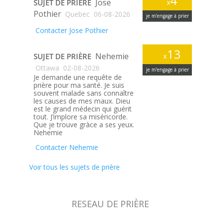
4
Jose
SUJET DE PRIÈRE
x
Pothier
Quebec
06-08-2026
je m’engage à prier
Contacter Jose Pothier
13
Nehemie
SUJET DE PRIÈRE
x
Ottawa
02-08-2026
je m’engage à prier
Je demande une requête de
prière pour ma santé. Je suis
souvent malade sans connaître
les causes de mes maux. Dieu
est le grand médecin qui guérit
tout. J’implore sa miséricorde.
Que je trouve gràce a ses yeux.
Nehemie
Contacter Nehemie
Voir tous les sujets de prière
RESEAU DE PRIÈRE