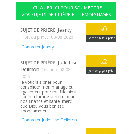
CLIQUER ICI POUR SOUMETTRE
VOS SUJETS DE PRIÈRE ET TÉMOIGNAGES
0
Jeanty
SUJET DE PRIÈRE
x
Port au prince
08-08-2026
je m’engage à prier
Contacter Jeanty
2
Jude Lise
SUJET DE PRIÈRE
x
Delimon
Orlando
08-08-
je m’engage à prier
2026
je voudrais prier pour
consolider mon mariage et
egalement pour ma fille ainsi
que ma famille surtout pour
nos finance et sante. merci.
que Dieu vous benisse
abondamment.
Contacter Jude Lise Delimon