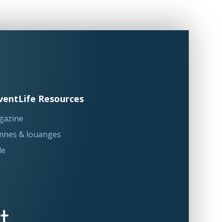
ventLife Resources
gazine
nes & louanges
le
t