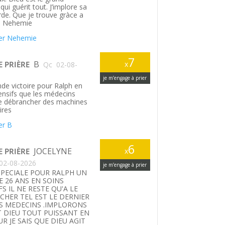
ui guérit tout. J’implore sa
rde. Que je trouve gràce a
. Nehemie
er Nehemie
7
B
E PRIÈRE
x
Qc
02-08-
je m’engage à prier
de victoire pour Ralph en
tensifs que les médecins
le débrancher des machines
ires
er B
6
JOCELYNE
E PRIÈRE
x
02-08-2026
je m’engage à prier
SPECIALE POUR RALPH UN
E 26 ANS EN SOINS
FS IL NE RESTE QU'A LE
HER TEL EST LE DERNIER
S MEDECINS .IMPLORONS
T DIEU TOUT PUISSANT EN
UR JE SAIS QUE DIEU AGIT