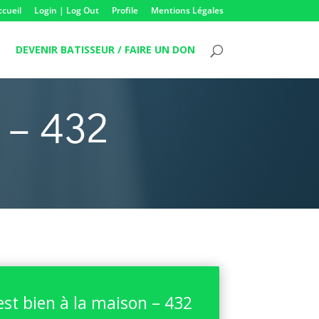
ccueil
Login | Log Out
Profile
Mentions Légales
DEVENIR BATISSEUR / FAIRE UN DON
 – 432
est bien à la maison – 432