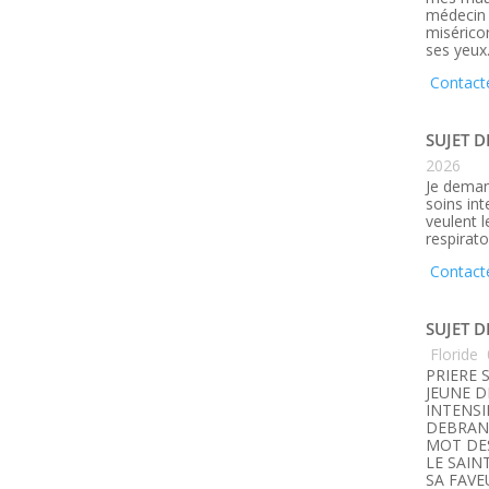
médecin q
misérico
ses yeux
Contact
SUJET D
2026
Je deman
soins in
veulent 
respirato
Contact
SUJET D
Floride
PRIERE 
JEUNE D
INTENSI
DEBRANC
MOT DE
LE SAIN
SA FAVE