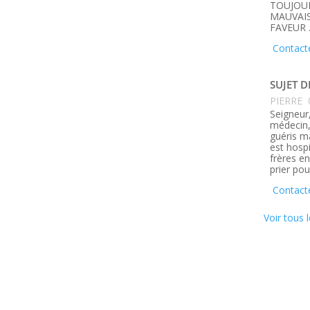
TOUJOUR
MAUVAIS
FAVEUR 
Contact
SUJET D
PIERRE
Seigneur,
médecin, 
guéris m
est hosp
frères e
prier pou
Contacte
Voir tous l