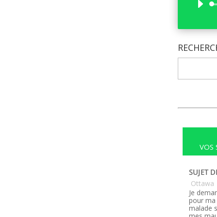
RECHERC
VOS 
SUJET D
Ottawa
Je deman
pour ma 
malade s
mes maux