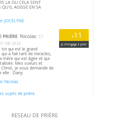
S LA OU CELA SENT
 QU'IL AGISSE EN SA
.
er JOCELYNE
11
Nicolas
E PRIÈRE
x
ST
01-08-2026
je m’engage à prier
 toi qui est le grand
qui a fait tant de miracles,
a mère qui est âgée et qui
italisée. Mes soeurs et
n Christ, je vous demande de
r elle : Dany.
r Nicolas
es sujets de prière
RESEAU DE PRIÈRE