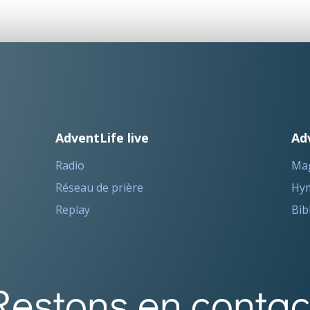
AdventLife live
Ad
Radio
Ma
Réseau de prière
Hym
Replay
Bib
Restons en contac