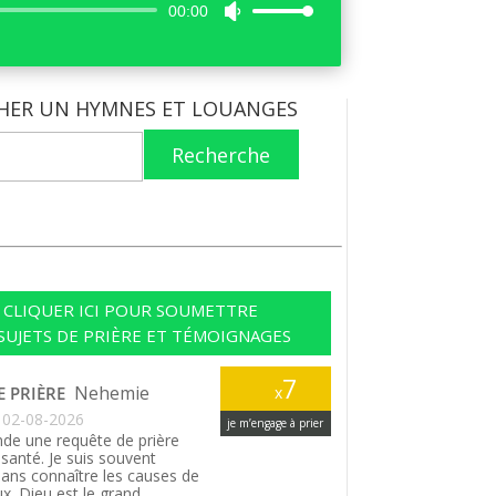
Lecteur
00:00
Utilisez
audio
les
flèches
haut/bas
HER UN HYMNES ET LOUANGES
pour
augmenter
Recherche
ou
diminuer
le
volume.
CLIQUER ICI POUR SOUMETTRE
SUJETS DE PRIÈRE ET TÉMOIGNAGES
7
Nehemie
E PRIÈRE
x
02-08-2026
je m’engage à prier
de une requête de prière
santé. Je suis souvent
ans connaître les causes de
. Dieu est le grand