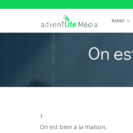
RADIO
On es
1
On est bien à la maison,