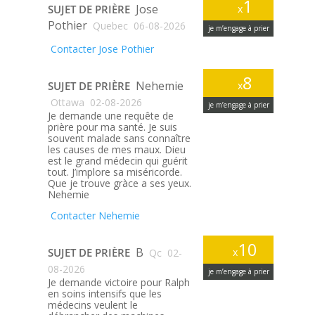
1
Jose
SUJET DE PRIÈRE
x
Pothier
Quebec
06-08-2026
je m’engage à prier
Contacter Jose Pothier
8
Nehemie
SUJET DE PRIÈRE
x
Ottawa
02-08-2026
je m’engage à prier
Je demande une requête de
prière pour ma santé. Je suis
souvent malade sans connaître
les causes de mes maux. Dieu
est le grand médecin qui guérit
tout. J’implore sa miséricorde.
Que je trouve gràce a ses yeux.
Nehemie
Contacter Nehemie
10
B
SUJET DE PRIÈRE
x
Qc
02-
08-2026
je m’engage à prier
Je demande victoire pour Ralph
en soins intensifs que les
médecins veulent le