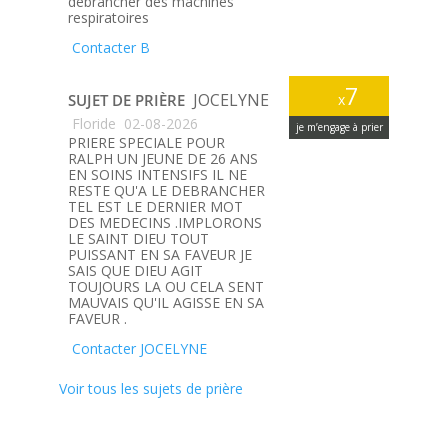
débrancher des machines
respiratoires
Contacter B
7
JOCELYNE
SUJET DE PRIÈRE
x
Floride
02-08-2026
je m’engage à prier
PRIERE SPECIALE POUR
RALPH UN JEUNE DE 26 ANS
EN SOINS INTENSIFS IL NE
RESTE QU'A LE DEBRANCHER
TEL EST LE DERNIER MOT
DES MEDECINS .IMPLORONS
LE SAINT DIEU TOUT
PUISSANT EN SA FAVEUR JE
SAIS QUE DIEU AGIT
TOUJOURS LA OU CELA SENT
MAUVAIS QU'IL AGISSE EN SA
FAVEUR .
Contacter JOCELYNE
Voir tous les sujets de prière