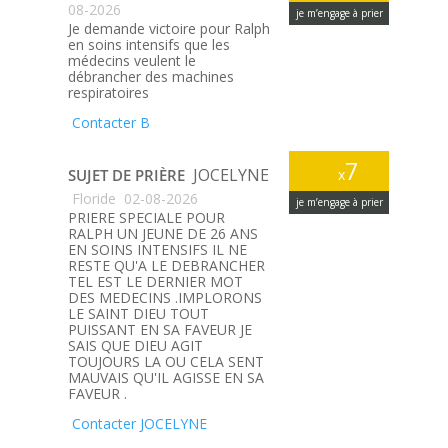
08-2026
je m’engage à prier
Je demande victoire pour Ralph
en soins intensifs que les
médecins veulent le
débrancher des machines
respiratoires
Contacter B
7
JOCELYNE
SUJET DE PRIÈRE
x
Floride
02-08-2026
je m’engage à prier
PRIERE SPECIALE POUR
RALPH UN JEUNE DE 26 ANS
EN SOINS INTENSIFS IL NE
RESTE QU'A LE DEBRANCHER
TEL EST LE DERNIER MOT
DES MEDECINS .IMPLORONS
LE SAINT DIEU TOUT
PUISSANT EN SA FAVEUR JE
SAIS QUE DIEU AGIT
TOUJOURS LA OU CELA SENT
MAUVAIS QU'IL AGISSE EN SA
FAVEUR .
Contacter JOCELYNE