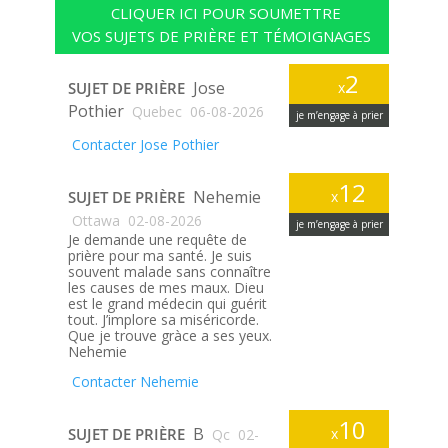
CLIQUER ICI POUR SOUMETTRE
VOS SUJETS DE PRIÈRE ET TÉMOIGNAGES
2
Jose
SUJET DE PRIÈRE
x
Pothier
Quebec
06-08-2026
je m’engage à prier
Contacter Jose Pothier
12
Nehemie
SUJET DE PRIÈRE
x
Ottawa
02-08-2026
je m’engage à prier
Je demande une requête de
prière pour ma santé. Je suis
souvent malade sans connaître
les causes de mes maux. Dieu
est le grand médecin qui guérit
tout. J’implore sa miséricorde.
Que je trouve gràce a ses yeux.
Nehemie
Contacter Nehemie
10
B
SUJET DE PRIÈRE
x
Qc
02-