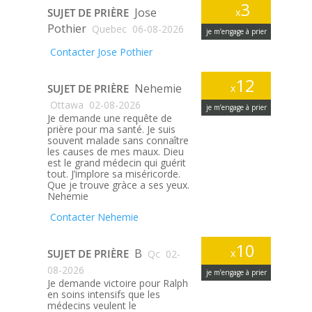
3
Jose
SUJET DE PRIÈRE
x
Pothier
Quebec
06-08-2026
je m’engage à prier
Contacter Jose Pothier
12
Nehemie
SUJET DE PRIÈRE
x
Ottawa
02-08-2026
je m’engage à prier
Je demande une requête de
prière pour ma santé. Je suis
souvent malade sans connaître
les causes de mes maux. Dieu
est le grand médecin qui guérit
tout. J’implore sa miséricorde.
Que je trouve gràce a ses yeux.
Nehemie
Contacter Nehemie
10
B
SUJET DE PRIÈRE
x
Qc
02-
08-2026
je m’engage à prier
Je demande victoire pour Ralph
en soins intensifs que les
médecins veulent le