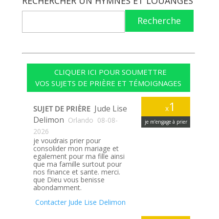
RECHERCHER UN HYMNES ET LOUANGES
Recherche
CLIQUER ICI POUR SOUMETTRE
VOS SUJETS DE PRIÈRE ET TÉMOIGNAGES
1
Jude Lise
SUJET DE PRIÈRE
x
Delimon
Orlando
08-08-
je m’engage à prier
2026
je voudrais prier pour
consolider mon mariage et
egalement pour ma fille ainsi
que ma famille surtout pour
nos finance et sante. merci.
que Dieu vous benisse
abondamment.
Contacter Jude Lise Delimon