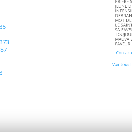
PRIERE 
JEUNE D
INTENSI
DEBRANC
MOT DE
LE SAIN
85
SA FAVE
TOUJOUR
MAUVAIS
 373
FAVEUR 
387
Contact
Voir tous l
8