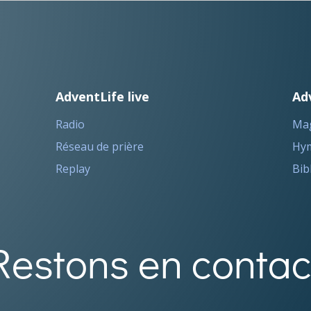
AdventLife live
Ad
Radio
Ma
Réseau de prière
Hym
Replay
Bib
Restons en contac