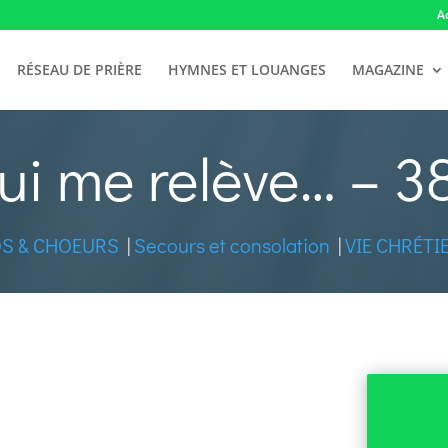
A
RÉSEAU DE PRIÈRE
HYMNES ET LOUANGES
MAGAZINE
ui me relève… – 3
S & CHOEURS
|
Secours et consolation
|
VIE CHRÉTI