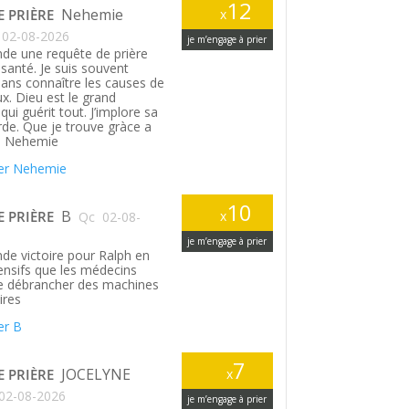
12
Nehemie
E PRIÈRE
x
02-08-2026
je m’engage à prier
de une requête de prière
santé. Je suis souvent
ans connaître les causes de
. Dieu est le grand
ui guérit tout. J’implore sa
rde. Que je trouve gràce a
. Nehemie
er Nehemie
10
B
E PRIÈRE
x
Qc
02-08-
je m’engage à prier
de victoire pour Ralph en
tensifs que les médecins
le débrancher des machines
ires
er B
7
JOCELYNE
E PRIÈRE
x
02-08-2026
je m’engage à prier