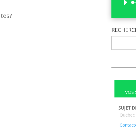
ttes?
RECHERC
VOS 
SUJET D
Quebec
Contacte