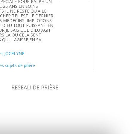
SPECIALE POUR RALPH UN
E 26 ANS EN SOINS
FS IL NE RESTE QU'A LE
HER TEL EST LE DERNIER
S MEDECINS .IMPLORONS
T DIEU TOUT PUISSANT EN
UR JE SAIS QUE DIEU AGIT
S LA OU CELA SENT
 QU'IL AGISSE EN SA
.
er JOCELYNE
es sujets de prière
RESEAU DE PRIÈRE