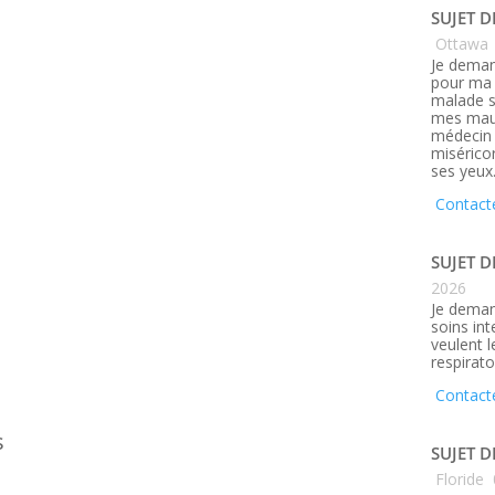
SUJET D
Ottawa
,
Je deman
pour ma 
malade s
mes maux
médecin q
misérico
ses yeux
Contact
SUJET D
2026
Je deman
soins in
veulent 
respirato
Contact
s
SUJET D
Floride