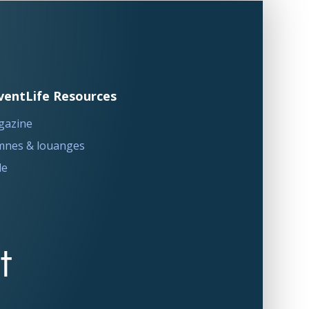
ventLife Resources
gazine
nes & louanges
le
t