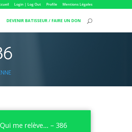
ccueil
Login | Log Out
Profile
Mentions Légales
DEVENIR BATISSEUR / FAIRE UN DON
86
ENNE
Qui me relève… – 386