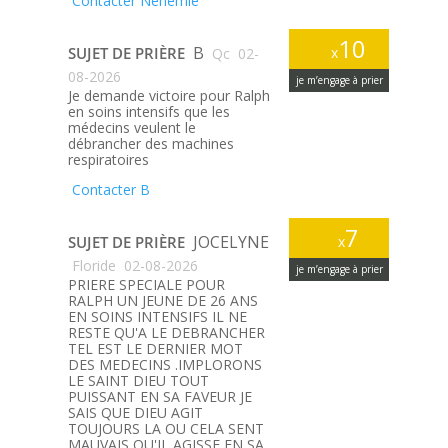
Contacter Nehemie
10
B
SUJET DE PRIÈRE
x
Qc
02-
08-2026
je m’engage à prier
Je demande victoire pour Ralph
en soins intensifs que les
médecins veulent le
débrancher des machines
respiratoires
Contacter B
7
JOCELYNE
SUJET DE PRIÈRE
x
Floride
02-08-2026
je m’engage à prier
PRIERE SPECIALE POUR
RALPH UN JEUNE DE 26 ANS
EN SOINS INTENSIFS IL NE
RESTE QU'A LE DEBRANCHER
TEL EST LE DERNIER MOT
DES MEDECINS .IMPLORONS
LE SAINT DIEU TOUT
PUISSANT EN SA FAVEUR JE
SAIS QUE DIEU AGIT
TOUJOURS LA OU CELA SENT
MAUVAIS QU'IL AGISSE EN SA