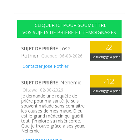
CLIQUER ICI POUR SOUMETTRE
VOS SUJETS DE PRIÈRE ET TÉMOIGNAGES
2
Jose
SUJET DE PRIÈRE
x
Pothier
Quebec
06-08-2026
je m’engage à prier
Contacter Jose Pothier
12
Nehemie
SUJET DE PRIÈRE
x
Ottawa
02-08-2026
je m’engage à prier
Je demande une requête de
prière pour ma santé. Je suis
souvent malade sans connaître
les causes de mes maux. Dieu
est le grand médecin qui guérit
tout. J’implore sa miséricorde.
Que je trouve gràce a ses yeux.
Nehemie