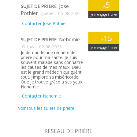
5
Jose
SUJET DE PRIÈRE
x
Pothier
Quebec
06-08-2026
je m’engage à prier
Contacter Jose Pothier
15
Nehemie
SUJET DE PRIÈRE
x
Ottawa
02-08-2026
je m’engage à prier
Je demande une requête de
prière pour ma santé. Je suis
souvent malade sans connaître
les causes de mes maux. Dieu
est le grand médecin qui guérit
tout. J’implore sa miséricorde.
Que je trouve gràce a ses yeux.
Nehemie
Contacter Nehemie
Voir tous les sujets de prière
RESEAU DE PRIÈRE