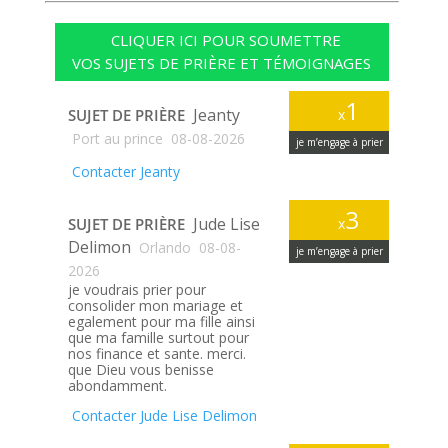
CLIQUER ICI POUR SOUMETTRE
VOS SUJETS DE PRIÈRE ET TÉMOIGNAGES
1
Jeanty
SUJET DE PRIÈRE
x
Port au prince
08-08-2026
je m’engage à prier
Contacter Jeanty
3
Jude Lise
SUJET DE PRIÈRE
x
Delimon
Orlando
08-08-
je m’engage à prier
2026
je voudrais prier pour
consolider mon mariage et
egalement pour ma fille ainsi
que ma famille surtout pour
nos finance et sante. merci.
que Dieu vous benisse
abondamment.
Contacter Jude Lise Delimon