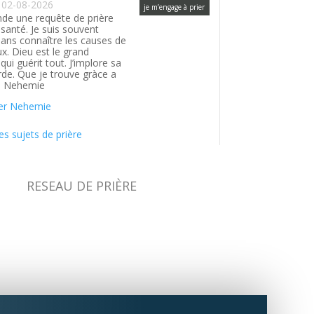
02-08-2026
je m’engage à prier
de une requête de prière
santé. Je suis souvent
ans connaître les causes de
. Dieu est le grand
ui guérit tout. J’implore sa
rde. Que je trouve gràce a
. Nehemie
er Nehemie
es sujets de prière
RESEAU DE PRIÈRE