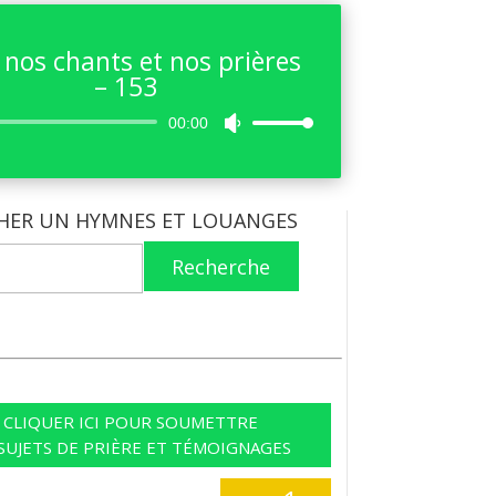
nos chants et nos prières
– 153
Lecteur
00:00
Utilisez
audio
les
flèches
haut/bas
HER UN HYMNES ET LOUANGES
pour
augmenter
Recherche
ou
diminuer
le
volume.
CLIQUER ICI POUR SOUMETTRE
SUJETS DE PRIÈRE ET TÉMOIGNAGES