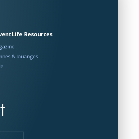
ventLife Resources
gazine
nes & louanges
le
t