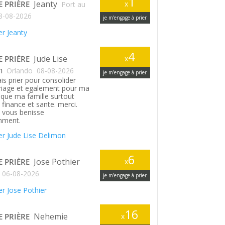
1
Jeanty
E PRIÈRE
x
Port au
8-08-2026
je m’engage à prier
r Jeanty
4
Jude Lise
E PRIÈRE
x
n
Orlando
08-08-2026
je m’engage à prier
is prier pour consolider
iage et egalement pour ma
si que ma famille surtout
finance et sante. merci.
 vous benisse
ment.
r Jude Lise Delimon
6
Jose Pothier
E PRIÈRE
x
06-08-2026
je m’engage à prier
r Jose Pothier
16
Nehemie
E PRIÈRE
x