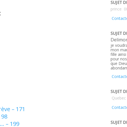
SUJET D
prince
0
;
Contacte
SUJET D
Delimo
je voudra
mon mar
fille ain
pour nos 
que Dieu
abondam
Contacte
SUJET D
Quebec
Contacte
rève – 171
198
SUJET D
r… – 199