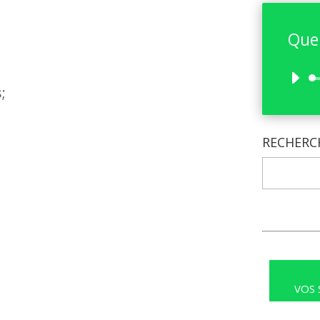
Que 
;
RECHERC
VOS 