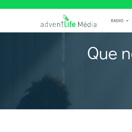
RADIO
Que n