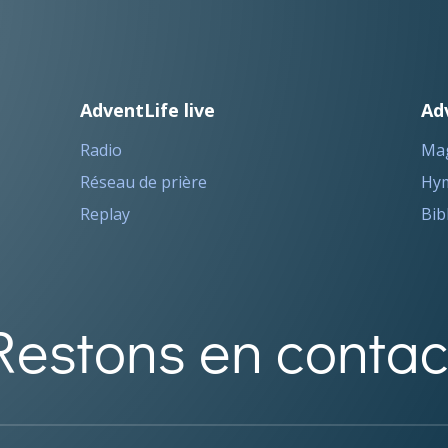
AdventLife live
Ad
Radio
Ma
Réseau de prière
Hym
Replay
Bib
Restons en contac