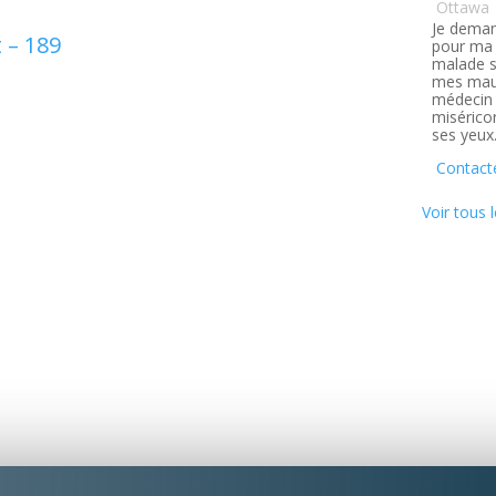
Ottawa
Je deman
 – 189
pour ma 
malade s
1
mes maux
médecin q
misérico
ses yeux
Contact
Voir tous l