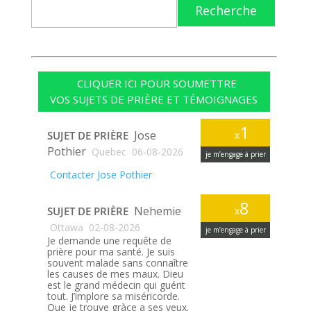
Recherche
CLIQUER ICI POUR SOUMETTRE
VOS SUJETS DE PRIÈRE ET TÉMOIGNAGES
1
Jose
SUJET DE PRIÈRE
x
Pothier
Quebec
06-08-2026
je m’engage à prier
Contacter Jose Pothier
8
Nehemie
SUJET DE PRIÈRE
x
Ottawa
02-08-2026
je m’engage à prier
Je demande une requête de
prière pour ma santé. Je suis
souvent malade sans connaître
les causes de mes maux. Dieu
est le grand médecin qui guérit
tout. J’implore sa miséricorde.
Que je trouve gràce a ses yeux.