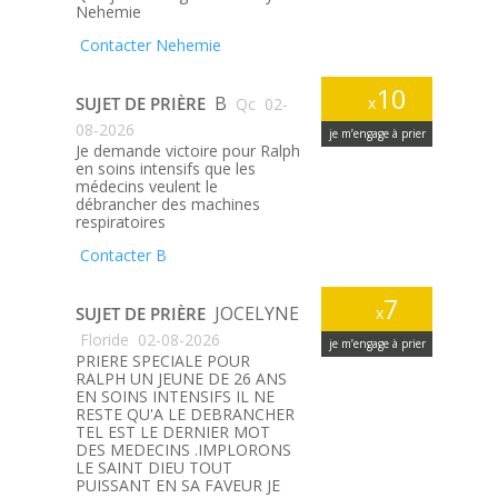
Nehemie
Contacter Nehemie
10
B
SUJET DE PRIÈRE
x
Qc
02-
08-2026
je m’engage à prier
Je demande victoire pour Ralph
en soins intensifs que les
médecins veulent le
débrancher des machines
respiratoires
Contacter B
7
JOCELYNE
SUJET DE PRIÈRE
x
Floride
02-08-2026
je m’engage à prier
PRIERE SPECIALE POUR
RALPH UN JEUNE DE 26 ANS
EN SOINS INTENSIFS IL NE
RESTE QU'A LE DEBRANCHER
TEL EST LE DERNIER MOT
DES MEDECINS .IMPLORONS
LE SAINT DIEU TOUT
PUISSANT EN SA FAVEUR JE