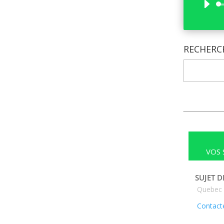
RECHERC
VOS 
SUJET D
Quebec
Contacte