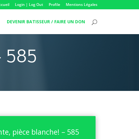
ccueil
Login | Log Out
Profile
Mentions Légales
DEVENIR BATISSEUR / FAIRE UN DON
– 585
nte, pièce blanche! – 585