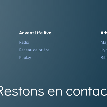
AdventLife live
Ad
Radio
Ma
Réseau de prière
Hym
Replay
Bib
Restons en contac