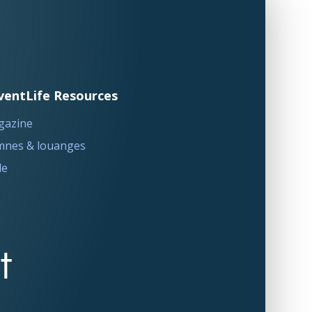
ventLife Resources
gazine
nes & louanges
le
t