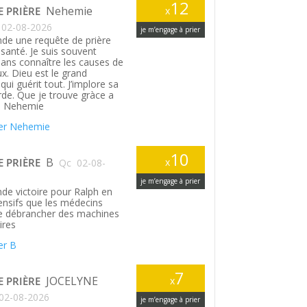
12
Nehemie
E PRIÈRE
x
02-08-2026
je m’engage à prier
de une requête de prière
santé. Je suis souvent
ans connaître les causes de
. Dieu est le grand
ui guérit tout. J’implore sa
rde. Que je trouve gràce a
. Nehemie
er Nehemie
10
B
E PRIÈRE
x
Qc
02-08-
je m’engage à prier
de victoire pour Ralph en
tensifs que les médecins
le débrancher des machines
ires
er B
7
JOCELYNE
E PRIÈRE
x
02-08-2026
je m’engage à prier