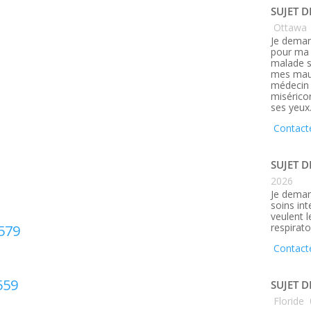
SUJET D
Ottawa
Je deman
pour ma 
malade s
mes maux
médecin q
misérico
ses yeux
Contact
SUJET D
2026
Je deman
soins in
veulent 
respirato
 579
Contact
559
SUJET D
Floride