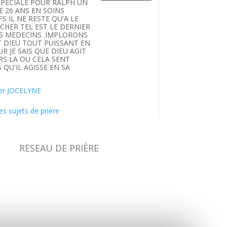
SPECIALE POUR RALPH UN
E 26 ANS EN SOINS
FS IL NE RESTE QU'A LE
HER TEL EST LE DERNIER
S MEDECINS .IMPLORONS
T DIEU TOUT PUISSANT EN
UR JE SAIS QUE DIEU AGIT
S LA OU CELA SENT
 QU'IL AGISSE EN SA
.
er JOCELYNE
es sujets de prière
RESEAU DE PRIÈRE