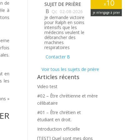
10
in de
SUJET DE PRIÈRE
x
èle à
B
Qc
02-08-2026
je m’engage à prier
atons
Je demande victoire
pour Ralph en soins
intensifs que les
médecins veulent le
débrancher des
derne
machines
respiratoires
rfois
ales.
Contacter B
Voir tous les sujets de prière
ut en
Articles récents
s les
Video test
#02 – Être chrétienne et mère
ons »
célibataire
#01 – Être chrétien et
IER
étudiant en droit.
Introduction officielle
[TEST] Quel sont mes dons