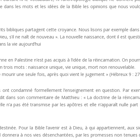
re dans les mots et les idées de la Bible les opinions que nous voul
rits bibliques partagent cette croyance. Nous lisons par exemple dans
eu, s’il ne naît de nouveau ». La nouvelle naissance, dont il est quest
ns la vie aujourd’hui
ienne en Palestine n’est pas acquis à l’idée de la réincarnation. On pourr
 trois mots : naissance unique, vie unique, mort non renouvelable.
 mourir une seule fois, après quoi vient le jugement » (Hébreux 9 : 27
ens ont condamné formellement l’enseignement en question. Par exe
 dit dans son commentaire de Matthieu : « La doctrine de la réincarn
lle n’a pas été transmise par les apôtres et elle n’apparaît nulle part
tinée. Pour la Bible l’avenir est à Dieu, à qui appartiennent, aux si
e. Il donnera à nos vies désenchantées, par les promesses non tenues 