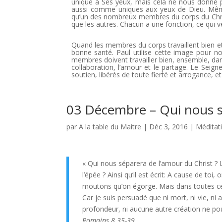
unique à Ses yeux, mais cela ne nous donne pa
aussi comme uniques aux yeux de Dieu. Mê
qu’un des nombreux membres du corps du Chri
que les autres. Chacun a une fonction, ce qui v
Quand les membres du corps travaillent bien et
bonne santé. Paul utilise cette image pour nou
membres doivent travailler bien, ensemble, dans l
collaboration, l’amour et le partage. Le Seign
soutien, libérés de toute fierté et arrogance, et
03 Décembre – Qui nous s
par
A la table du Maitre
|
Déc 3, 2016
|
Méditat
« Qui nous séparera de l’amour du Christ ? L
l’épée ? Ainsi qu’il est écrit: A cause de
moutons qu’on égorge. Mais dans toutes ce
Car je suis persuadé que ni mort, ni vie, ni a
profondeur, ni aucune autre création ne pou
Romains 8.35-39