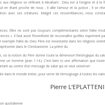
 aux religions se référant à Abraham : Dieu est à l’origine et à la f
 en étant proche de nous ; Il allie l’amour et la justice ; Il se rév
tion avec ses créatures. Malgré ces ressemblances, nous const
nces. Elles ne sont pas toujours complémentaires selon l’idée mo
ences ». Il faut avoir l’honnêteté de reconnaître qu’elles expriment pa
r exemple l’idée du Dieu Père est inexistante dans les religions orient
niprésente dans le Christianisme. La prière du
nne, où la notion du Père donne toute la dimension théologique du sal
omme un homme (Jean 1.14.). C’est bien ici une affirmation que toute
urtant au centre d’un message de salut qui se veut universel :
e dans le monde entier, pour servir de témoignage à toutes les nati
Pierre L’EPLATTEN
ion quotidienne