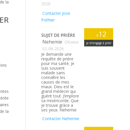
de la
2026
Contacter Jose
IER
Pothier
12
SUJET DE PRIÈRE
x
Nehemie
Ottawa
je m’engage à prier
02-08-2026
Je demande une
requête de prière
pour ma santé. Je
iens
suis souvent
malade sans
connaître les
causes de mes
maux. Dieu est le
entes
grand médecin qui
guérit tout. J’implore
dérée
sa miséricorde. Que
aires
je trouve gràce a
ses yeux. Nehemie
de la
Contacter Nehemie