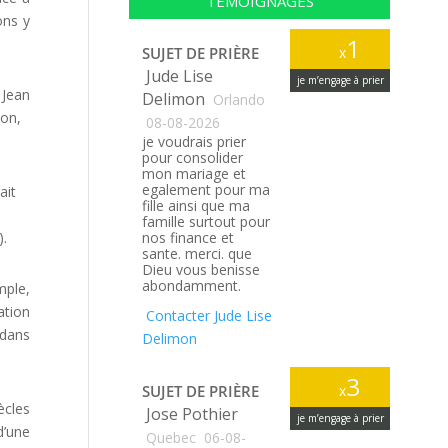
TÉMOIGNAGES
ons y
1
SUJET DE PRIÈRE
x
Jude Lise
je m’engage à prier
 Jean
Delimon
Orlando
ion,
08-08-2026
je voudrais prier
pour consolider
mon mariage et
egalement pour ma
ait
fille ainsi que ma
famille surtout pour
).
nos finance et
sante. merci. que
Dieu vous benisse
abondamment.
mple,
ation
Contacter Jude Lise
 dans
Delimon
3
SUJET DE PRIÈRE
x
ècles
Jose Pothier
je m’engage à prier
d’une
Quebec
06-08-