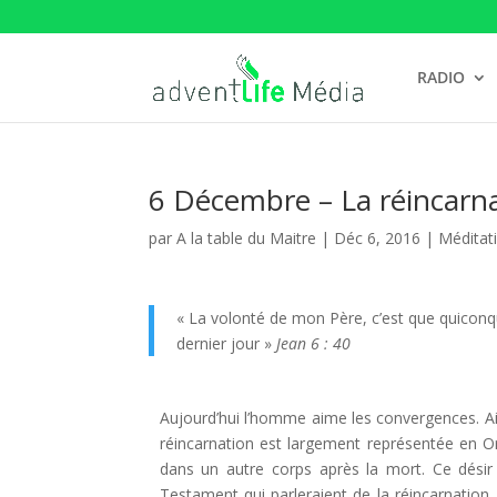
RADIO
6 Décembre – La réincarnat
par
A la table du Maitre
|
Déc 6, 2016
|
Méditat
« La volonté de mon Père, c’est que quiconque vo
dernier jour »
Jean 6 : 40
Aujourd’hui l’homme aime les convergences. Ai
réincarnation est largement représentée en Ori
dans un autre corps après la mort. Ce désir
Testament qui parleraient de la réincarnation. 