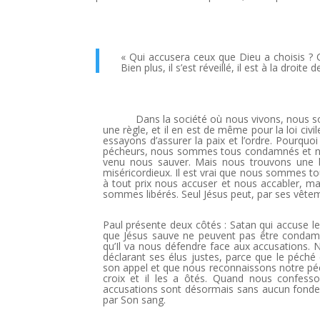
« Qui accusera ceux que Dieu a choisis ? C’
Bien plus, il s’est réveillé, il est à la droite
Dans la société où nous vivons, nous so
une règle, et il en est de même pour la loi civil
essayons d’assurer la paix et l’ordre. Pourqu
pécheurs, nous sommes tous condamnés et nous 
venu nous sauver. Mais nous trouvons une 
miséricordieux. Il est vrai que nous sommes to
à tout prix nous accuser et nous accabler, ma
sommes libérés. Seul Jésus peut, par ses vêteme
Paul présente deux côtés : Satan qui accuse les 
que Jésus sauve ne peuvent pas être condamn
qu’Il va nous défendre face aux accusations.
déclarant ses élus justes, parce que le péché
son appel et que nous reconnaissons notre péc
croix et il les a ôtés. Quand nous confess
accusations sont désormais sans aucun fondem
par Son sang.