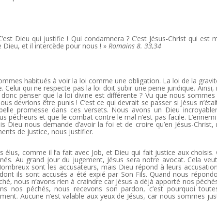
est Dieu qui justifie ! Qui condamnera ? C’est Jésus-Christ qui est m
 de Dieu, et il intercède pour nous ! »
Romains 8. 33,34
mmes habitués à voir la loi comme une obligation. La loi de la gravit
e. Celui qui ne respecte pas la loi doit subir une peine juridique. Ainsi,
oi donc penser que la loi divine est différente ? Vu que nous sommes
devrions être punis ! C’est ce qui devrait se passer si Jésus n’étai
belle promesse dans ces versets. Nous avons un Dieu incroyabl
us pécheurs et que le combat contre le mal n’est pas facile. L’ennemi
is Dieu nous demande d’avoir la foi et de croire qu’en Jésus-Christ,
nts de justice, nous justifier.
élus, comme il l’a fait avec Job, et Dieu qui fait justice aux choisis.
és. Au grand jour du jugement, Jésus sera notre avocat. Cela veut
 Nombreux sont les accusateurs, mais Dieu répond à leurs accusatio
 dont ils sont accusés a été expié par Son Fils. Quand nous répond
hé, nous n’avons rien à craindre car Jésus a déjà apporté nos péchés
ons nos péchés, nous recevons son pardon, c’est pourquoi toute
ent. Aucune n’est valable aux yeux de Jésus, car nous sommes just