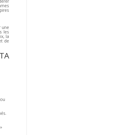
dérer
mmes
pires
r une
s les
x, la
et de
STA
 ou
més.
 »