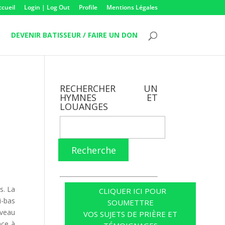
ccueil
Login | Log Out
Profile
Mentions Légales
DEVENIR BATISSEUR / FAIRE UN DON
RECHERCHER UN
HYMNES ET
LOUANGES
u
Recherche
s. La
CLIQUER ICI POUR
i-bas
SOUMETTRE
uveau
VOS SUJETS DE PRIÈRE ET
ace à