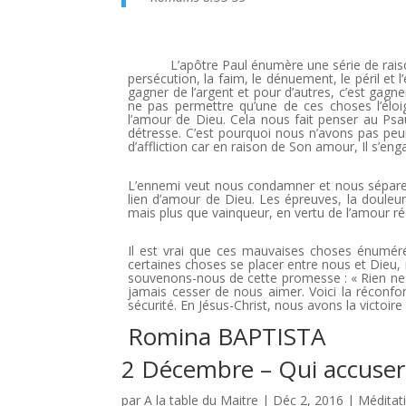
L’apôtre Paul énumère une série de raiso
persécution, la faim, le dénuement, le péril et l’
gagner de l’argent et pour d’autres, c’est gagne
ne pas permettre qu’une de ces choses l’éloi
l’amour de Dieu. Cela nous fait penser au Psa
détresse. C’est pourquoi nous n’avons pas peu
d’affliction car en raison de Son amour, Il s’eng
L’ennemi veut nous condamner et nous séparer 
lien d’amour de Dieu. Les épreuves, la douleur
mais plus que vainqueur, en vertu de l’amour r
Il est vrai que ces mauvaises choses énuméré
certaines choses se placer entre nous et Dieu,
souvenons-nous de cette promesse : « Rien ne p
jamais cesser de nous aimer. Voici la réconfor
sécurité. En Jésus-Christ, nous avons la victoire 
Romina BAPTISTA
2 Décembre – Qui accusera
par
A la table du Maitre
|
Déc 2, 2016
|
Méditat