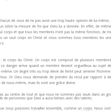
à chacun de vous de ne pas avoir une trop haute opinion de lui-même,
n selon la mesure de foi que Dieu lui a donnée. En effet, de mêm
ul corps et que tous les membres n’ont pas la même fonction, de 
ns un seul corps en Christ et nous sommes tous membres les un
3-5
: le corps du Christ. Un corps est composé de plusieurs membres
s. Le danger arrive quand un membre devient orgueilleux au sujet d
ui-même. Un degré très ou trop élevé de fierté peut amener l’homme
qu’eux. Or Dieu nous demande de prendre du recul par rapport à de
 de nous-même, mais ils sont une grâce divine.
 pas au centre de tout et que nous ne sommes pas seuls dans un gr
ude de personnes que Dieu a aussi bénies avec des talents.
 que nous puissions travailler ensemble, comme un corps. Nous s