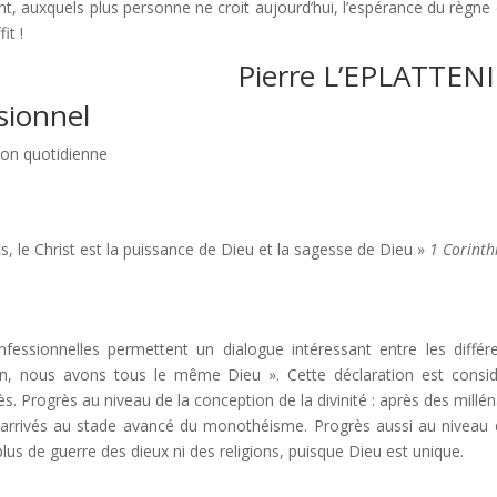
, auxquels plus personne ne croit aujourd’hui, l’espérance du règne 
it !
Pierre L’EPLATTEN
sionnel
ion quotidienne
s, le Christ est la puissance de Dieu et la sagesse de Dieu »
1 Corinth
nfessionnelles permettent un dialogue intéressant entre les différ
on, nous avons tous le même Dieu ». Cette déclaration est consi
s. Progrès au niveau de la conception de la divinité : après des millén
in arrivés au stade avancé du monothéisme. Progrès aussi au niveau 
 plus de guerre des dieux ni des religions, puisque Dieu est unique.