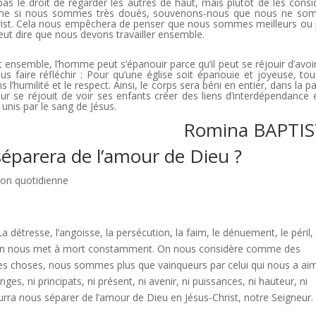
s le droit de regarder les autres de haut, mais plutôt de les consi
me si nous sommes très doués, souvenons-nous que nous ne so
st. Cela nous empêchera de penser que nous sommes meilleurs ou 
eut dire que nous devons travailler ensemble.
 ensemble, l’homme peut s’épanouir parce qu’il peut se réjouir d’avoi
s faire réfléchir : Pour qu’une église soit épanouie et joyeuse, tou
’humilité et le respect. Ainsi, le corps sera béni en entier, dans la pai
eur se réjouit de voir ses enfants créer des liens d’interdépendance 
 unis par le sang de Jésus.
Romina BAPTI
éparera de l’amour de Dieu ?
ion quotidienne
a détresse, l’angoisse, la persécution, la faim, le dénuement, le péril,
 toi, on nous met à mort constamment. On nous considère comme des
s choses, nous sommes plus que vainqueurs par celui qui nous a ai
nges, ni principats, ni présent, ni avenir, ni puissances, ni hauteur, ni
rra nous séparer de l’amour de Dieu en Jésus-Christ, notre Seigneur.