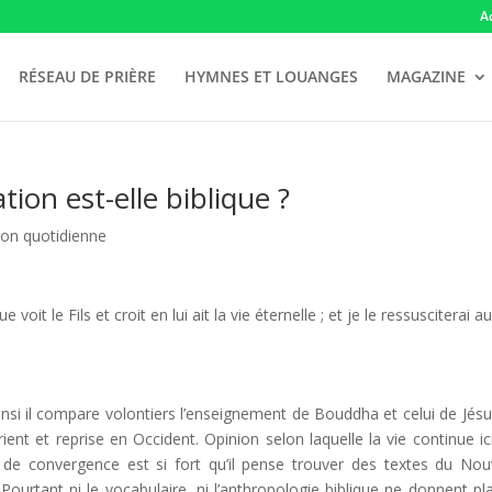
A
RÉSEAU DE PRIÈRE
HYMNES ET LOUANGES
MAGAZINE
ion est-elle biblique ?
ion quotidienne
it le Fils et croit en lui ait la vie éternelle ; et je le ressusciterai a
nsi il compare volontiers l’enseignement de Bouddha et celui de Jésu
ent et reprise en Occident. Opinion selon laquelle la vie continue ic
 de convergence est si fort qu’il pense trouver des textes du No
Pourtant ni le vocabulaire, ni l’anthropologie biblique ne donnent pl