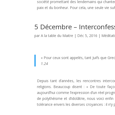
société promettant des lendemains qui chantent
paix et du bonheur. Pour cela, une seule vie suff
5 Décembre – Interconfes
par
A la table du Maitre
|
Déc 5, 2016
|
Méditat
« Pour ceux sont appelés, tant Juifs que Grec
1.24
Depuis tant d’années, les rencontres interco
religions. Beaucoup disent : « De toute faç
aujourd’hui comme l’expression d’un réel progrè
de polythéisme et d’idolâtrie, nous voici enf
tolérance envers les diverses croyances : il n’y