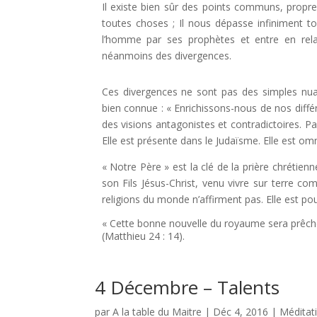
Il existe bien sûr des points communs, propres
toutes choses ; Il nous dépasse infiniment tout
l’homme par ses prophètes et entre en rela
néanmoins des divergences.
Ces divergences ne sont pas des simples nua
bien connue : « Enrichissons-nous de nos différ
des visions antagonistes et contradictoires. Pa
Elle est présente dans le Judaïsme. Elle est om
« Notre Père » est la clé de la prière chrétie
son Fils Jésus-Christ, venu vivre sur terre c
religions du monde n’affirment pas. Elle est po
« Cette bonne nouvelle du royaume sera prêché
(Matthieu 24 : 14).
4 Décembre – Talents
par
A la table du Maitre
|
Déc 4, 2016
|
Méditat