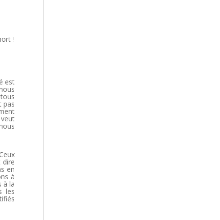
ort !
é est
 nous
 tous
t pas
ement
 veut
 nous
 Ceux
 dire
ns en
ons à
 à la
s les
ifiés