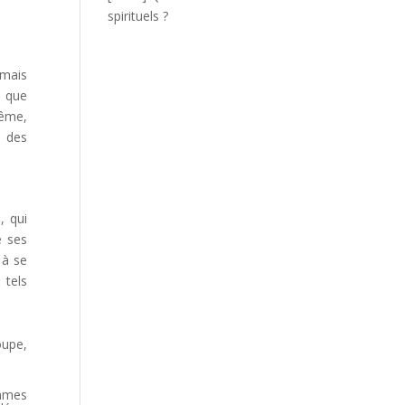
spirituels ?
 mais
e que
même,
s des
, qui
e ses
 à se
 tels
oupe,
ommes