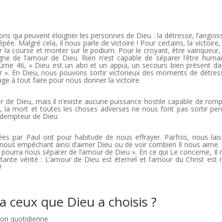
ns qui peuvent éloigner les personnes de Dieu : la détresse, l’angoiss
épée. Malgré cela, il nous parle de victoire ! Pour certains, la victoire, 
r la course et monter sur le podium. Pour le croyant, être vainqueur, 
gne de l’amour de Dieu. Rien n’est capable de séparer l’être huma
ume 46, « Dieu est un abri et un appui, un secours bien présent da
r ». En Dieu, nous pouvons sortir victorieux des moments de détres
age à tout faire pour nous donner la victoire.
de Dieu, mais il n’existe aucune puissance hostile capable de romp
, la mort et toutes les choses adverses ne nous font pas sortir per
édempteur de Dieu.
es par Paul ont pour habitude de nous effrayer. Parfois, nous lai
 nous empêchant ainsi d’aimer Dieu ou de voir combien Il nous aime.
ourra nous séparer de l’amour de Dieu ». En ce qui Le concerne, Il 
tante vérité : L’amour de Dieu est éternel et l’amour du Christ est 
!
 ceux que Dieu a choisis ?
ion quotidienne