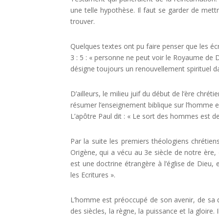
une telle hypothèse. Il faut se garder de mett
trouver.
Quelques textes ont pu faire penser que les éc
3 : 5 : « personne ne peut voir le Royaume de Di
désigne toujours un renouvellement spirituel da
D’ailleurs, le milieu juif du début de l’ère chrét
résumer l’enseignement biblique sur l’homme en
L’apôtre Paul dit : « Le sort des hommes est de
Par la suite les premiers théologiens chréti
Origène, qui a vécu au 3e siècle de notre ère,
est une doctrine étrangère à l’église de Dieu, e
les Ecritures ».
L’homme est préoccupé de son avenir, de sa des
des siècles, la règne, la puissance et la gloir