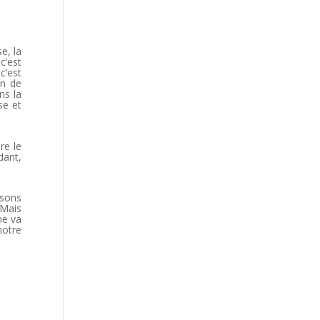
e, la
c’est
c’est
in de
ns la
se et
re le
dant,
ssons
 Mais
ne va
notre