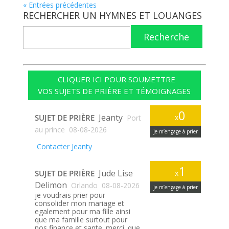
« Entrées précédentes
RECHERCHER UN HYMNES ET LOUANGES
Recherche
CLIQUER ICI POUR SOUMETTRE
VOS SUJETS DE PRIÈRE ET TÉMOIGNAGES
0
Jeanty
SUJET DE PRIÈRE
x
Port
au prince
08-08-2026
je m’engage à prier
Contacter Jeanty
1
Jude Lise
SUJET DE PRIÈRE
x
Delimon
Orlando
08-08-2026
je m’engage à prier
je voudrais prier pour
consolider mon mariage et
egalement pour ma fille ainsi
que ma famille surtout pour
nos finance et sante. merci. que