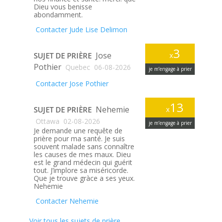
Dieu vous benisse
abondamment.
Contacter Jude Lise Delimon
3
Jose
SUJET DE PRIÈRE
x
Pothier
Quebec
06-08-2026
je m’engage à prier
Contacter Jose Pothier
13
Nehemie
SUJET DE PRIÈRE
x
Ottawa
02-08-2026
je m’engage à prier
Je demande une requête de
prière pour ma santé. Je suis
souvent malade sans connaître
les causes de mes maux. Dieu
est le grand médecin qui guérit
tout. J’implore sa miséricorde.
Que je trouve gràce a ses yeux.
Nehemie
Contacter Nehemie
Voir tous les sujets de prière