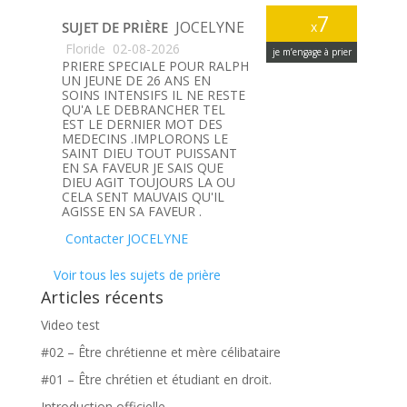
7
JOCELYNE
SUJET DE PRIÈRE
x
Floride
02-08-2026
je m’engage à prier
PRIERE SPECIALE POUR RALPH
UN JEUNE DE 26 ANS EN
SOINS INTENSIFS IL NE RESTE
QU'A LE DEBRANCHER TEL
EST LE DERNIER MOT DES
MEDECINS .IMPLORONS LE
SAINT DIEU TOUT PUISSANT
EN SA FAVEUR JE SAIS QUE
DIEU AGIT TOUJOURS LA OU
CELA SENT MAUVAIS QU'IL
AGISSE EN SA FAVEUR .
Contacter JOCELYNE
Voir tous les sujets de prière
Articles récents
Video test
#02 – Être chrétienne et mère célibataire
#01 – Être chrétien et étudiant en droit.
Introduction officielle