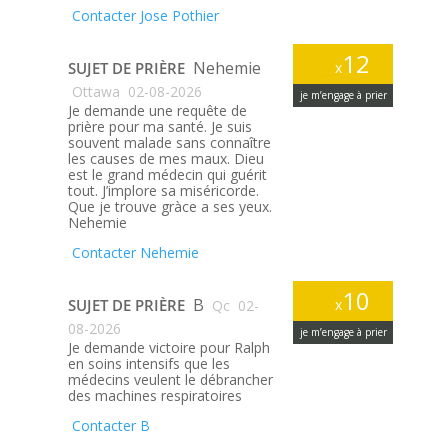
Contacter Jose Pothier
12
Nehemie
SUJET DE PRIÈRE
x
Ottawa
02-08-2026
je m’engage à prier
Je demande une requête de
prière pour ma santé. Je suis
souvent malade sans connaître
les causes de mes maux. Dieu
est le grand médecin qui guérit
tout. J’implore sa miséricorde.
Que je trouve gràce a ses yeux.
Nehemie
Contacter Nehemie
10
B
SUJET DE PRIÈRE
x
Qc
02-
08-2026
je m’engage à prier
Je demande victoire pour Ralph
en soins intensifs que les
médecins veulent le débrancher
des machines respiratoires
Contacter B