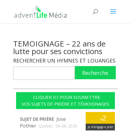
TEMOIGNAGE – 22 ans de
lutte pour ses convictions
RECHERCHER UN HYMNES ET LOUANGES
Recherche
CLIQUER ICI POUR SOUMETTRE
VOS SUJETS DE PRIÈRE ET TÉMOIGNAGES
2
Jose
SUJET DE PRIÈRE
x
Pothier
Quebec
06-08-2026
je m’engage à prier