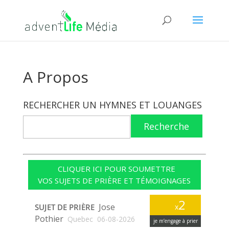
A Propos
RECHERCHER UN HYMNES ET LOUANGES
Recherche
CLIQUER ICI POUR SOUMETTRE
VOS SUJETS DE PRIÈRE ET TÉMOIGNAGES
2
Jose
SUJET DE PRIÈRE
x
Pothier
Quebec
06-08-2026
je m’engage à prier