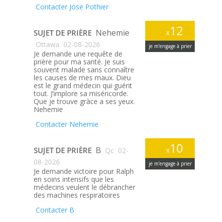
Contacter Jose Pothier
12
Nehemie
SUJET DE PRIÈRE
x
Ottawa
02-08-2026
je m’engage à prier
Je demande une requête de
prière pour ma santé. Je suis
souvent malade sans connaître
les causes de mes maux. Dieu
est le grand médecin qui guérit
tout. J’implore sa miséricorde.
Que je trouve gràce a ses yeux.
Nehemie
Contacter Nehemie
10
B
SUJET DE PRIÈRE
x
Qc
02-
08-2026
je m’engage à prier
Je demande victoire pour Ralph
en soins intensifs que les
médecins veulent le débrancher
des machines respiratoires
Contacter B