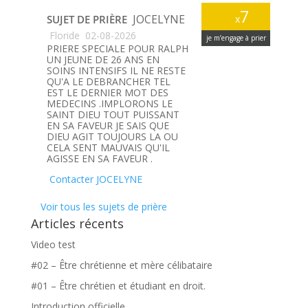
7
JOCELYNE
SUJET DE PRIÈRE
x
Floride
02-08-2026
je m’engage à prier
PRIERE SPECIALE POUR RALPH
UN JEUNE DE 26 ANS EN
SOINS INTENSIFS IL NE RESTE
QU'A LE DEBRANCHER TEL
EST LE DERNIER MOT DES
MEDECINS .IMPLORONS LE
SAINT DIEU TOUT PUISSANT
EN SA FAVEUR JE SAIS QUE
DIEU AGIT TOUJOURS LA OU
CELA SENT MAUVAIS QU'IL
AGISSE EN SA FAVEUR .
Contacter JOCELYNE
Voir tous les sujets de prière
Articles récents
Video test
#02 – Être chrétienne et mère célibataire
#01 – Être chrétien et étudiant en droit.
Introduction officielle