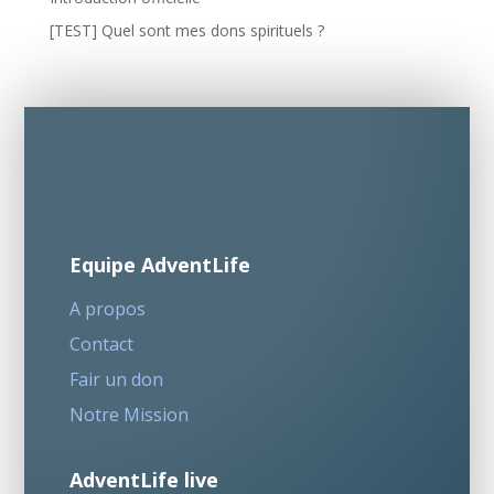
[TEST] Quel sont mes dons spirituels ?
Equipe AdventLife
A propos
Contact
Fair un don
Notre Mission
AdventLife live