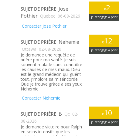
2
Jose
SUJET DE PRIÈRE
x
Pothier
Quebec
06-08-2026
je m’engage à prier
Contacter Jose Pothier
12
Nehemie
SUJET DE PRIÈRE
x
Ottawa
02-08-2026
je m’engage à prier
Je demande une requête de
prière pour ma santé. Je suis
souvent malade sans connaître
les causes de mes maux. Dieu
est le grand médecin qui guérit
tout. J’implore sa miséricorde.
Que je trouve gràce a ses yeux.
Nehemie
Contacter Nehemie
10
B
SUJET DE PRIÈRE
x
Qc
02-
08-2026
je m’engage à prier
Je demande victoire pour Ralph
en soins intensifs que les