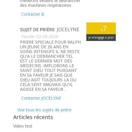
médecins veulent le débrancher
des machines respiratoires
Contacter B
7
JOCELYNE
SUJET DE PRIÈRE
x
Floride
02-08-2026
je m’engage à prier
PRIERE SPECIALE POUR RALPH
UN JEUNE DE 26 ANS EN
SOINS INTENSIFS IL NE RESTE
QU'A LE DEBRANCHER TEL
EST LE DERNIER MOT DES
MEDECINS .IMPLORONS LE
SAINT DIEU TOUT PUISSANT
EN SA FAVEUR JE SAIS QUE
DIEU AGIT TOUJOURS LA OU
CELA SENT MAUVAIS QU'IL
AGISSE EN SA FAVEUR .
Contacter JOCELYNE
Voir tous les sujets de prière
Articles récents
Video test