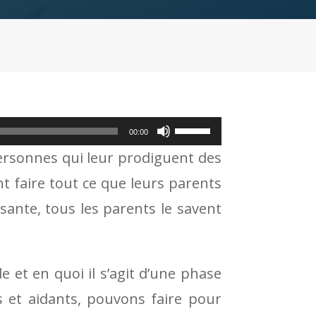
Utilisez
00:00
les
ersonnes qui leur prodiguent des
flèches
ent faire tout ce que leurs parents
haut/bas
isante, tous les parents le savent
pour
augmenter
e et en quoi il s’agit d’une phase
ou
 et aidants, pouvons faire pour
diminuer