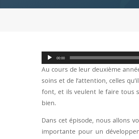
Lecteur
00:00
audio
Au cours de leur deuxième année
soins et de l’attention, celles qu
font, et ils veulent le faire tou
bien.
Dans cet épisode, nous allons voi
importante pour un développeme