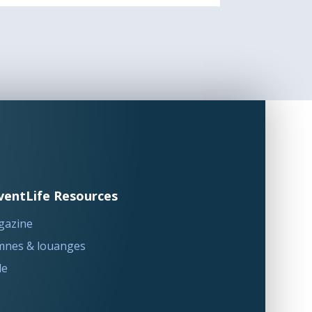
ventLife Resources
gazine
nes & louanges
le