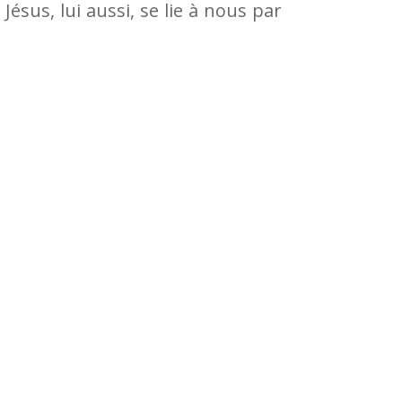
sus, lui aussi, se lie à nous par
le
volume.