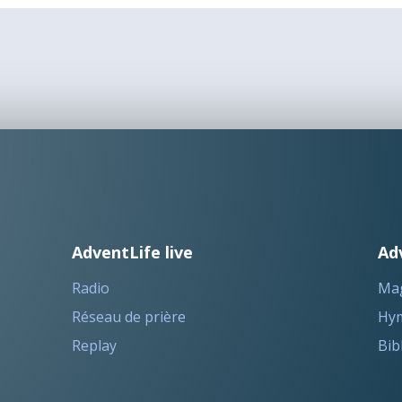
AdventLife live
Ad
Radio
Ma
Réseau de prière
Hym
Replay
Bib