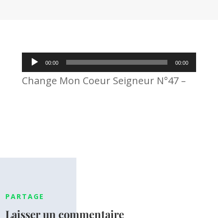
Lecteur
00:00
00:00
audio
Change Mon Coeur Seigneur N°47 –
PARTAGE
Laisser un commentaire