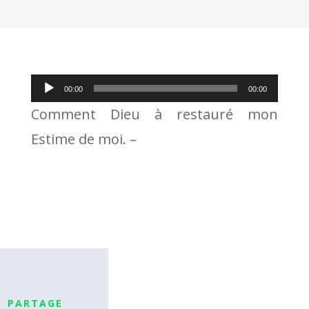
Lecteur
00:00
00:00
audio
Comment Dieu à restauré mon
Estime de moi. –
PARTAGE