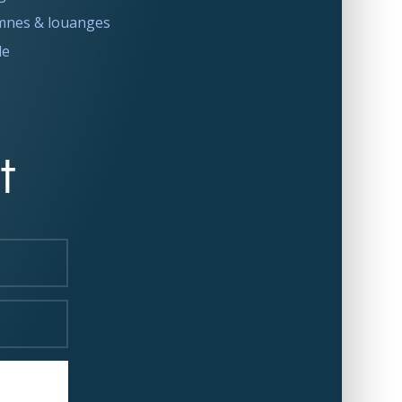
nes & louanges
le
t