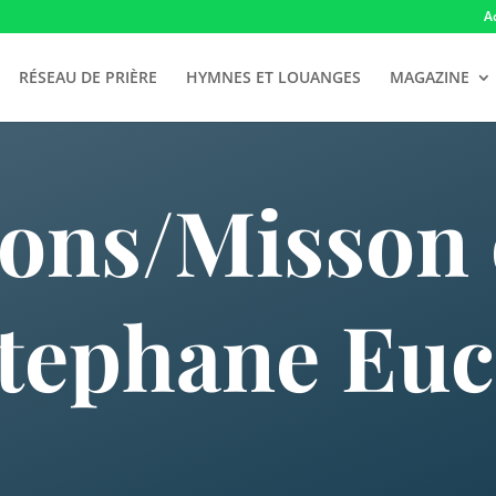
A
RÉSEAU DE PRIÈRE
HYMNES ET LOUANGES
MAGAZINE
ions/Misson e
Stephane Euc