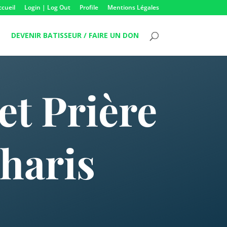
ccueil
Login | Log Out
Profile
Mentions Légales
DEVENIR BATISSEUR / FAIRE UN DON
t Prière
haris