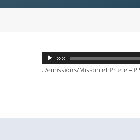
Lecteur
00:00
audio
../emissions/Misson et Prière – 