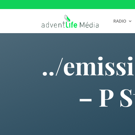
RADIO
../emiss
– P 