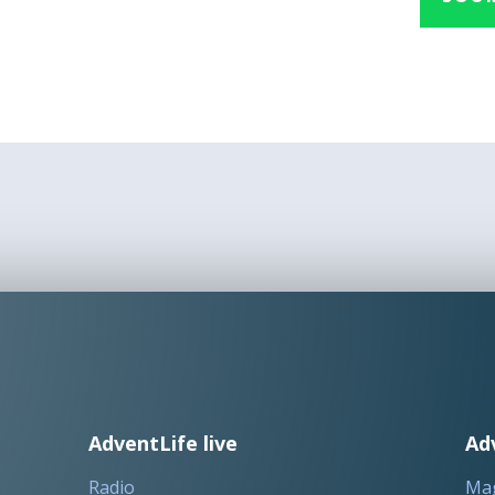
AdventLife live
Ad
Radio
Ma