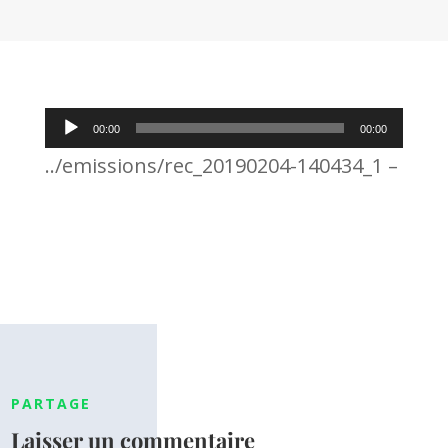
Lecteur
00:00
00:00
audio
../emissions/rec_20190204-140434_1 –
PARTAGE
Laisser un commentaire