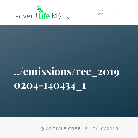
../emissions/rec_2019
0204-140434_1
⌚ ARTICLE CRÉÉ LE 12/10/2019