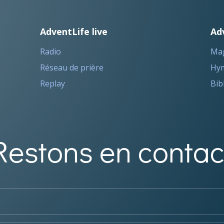
AdventLife live
Ad
Radio
Ma
Réseau de prière
Hym
Replay
Bib
Restons en contac