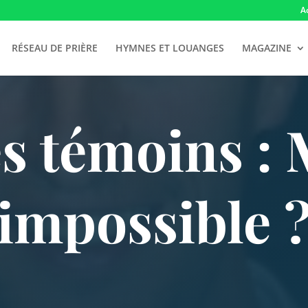
A
RÉSEAU DE PRIÈRE
HYMNES ET LOUANGES
MAGAZINE
es témoins : 
impossible 