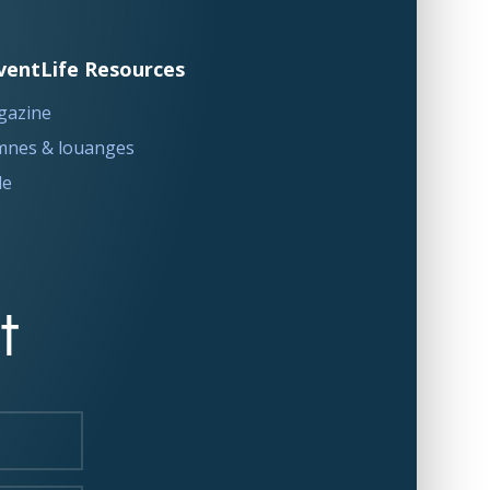
ventLife Resources
gazine
nes & louanges
le
t