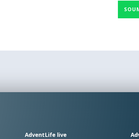
SOU
AdventLife live
Ad