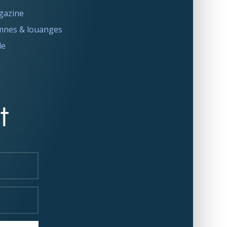
gazine
nes & louanges
le
t