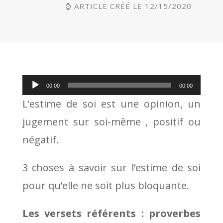
⌚ ARTICLE CRÉÉ LE 12/15/2020
Lecteur
00:00
00:00
audio
L’estime de soi est une opinion, un
jugement sur soi-même , positif ou
négatif.
3 choses à savoir sur l’estime de soi
pour qu’elle ne soit plus bloquante.
Les versets référents : proverbes