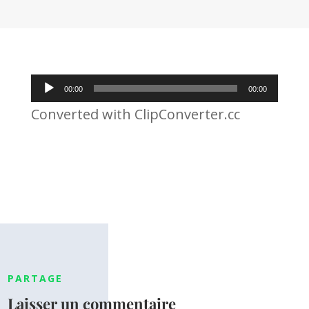
Lecteur
00:00
00:00
audio
Converted with ClipConverter.cc
PARTAGE
Laisser un commentaire