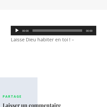
Lecteur
00:00
00:00
audio
Laisse Dieu habiter en toi ! –
PARTAGE
Laisser un commentaire