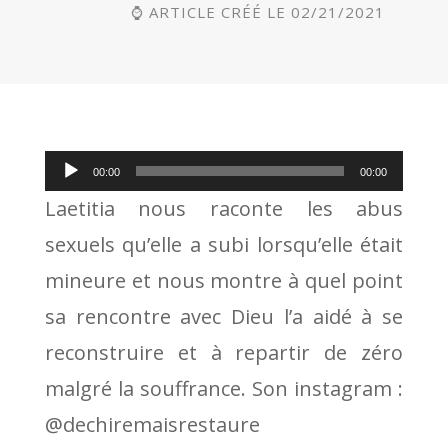
⌚ ARTICLE CRÉÉ LE 02/21/2021
Lecteur
00:00
00:00
audio
Laetitia nous raconte les abus
sexuels qu’elle a subi lorsqu’elle était
mineure et nous montre à quel point
sa rencontre avec Dieu l’a aidé à se
reconstruire et à repartir de zéro
malgré la souffrance. Son instagram :
@dechiremaisrestaure