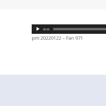
Lecteur
00:00
audio
pm 20220122 – Fan 971