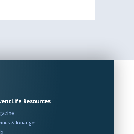
ventLife Resources
gazine
nes & louanges
le