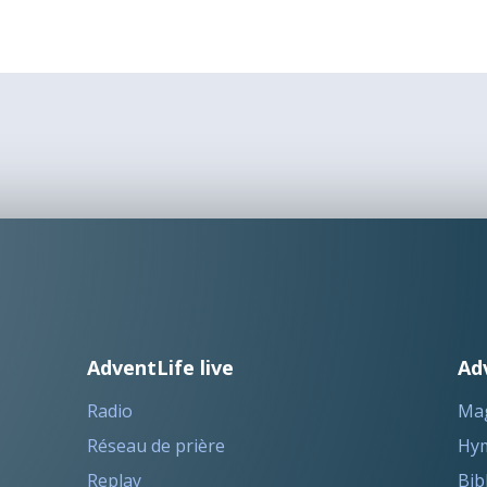
AdventLife live
Ad
Radio
Ma
Réseau de prière
Hym
Replay
Bib