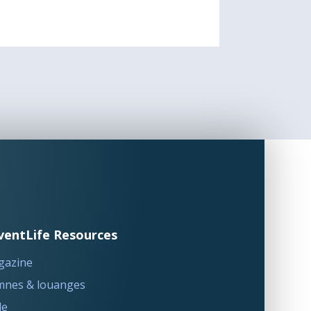
ventLife Resources
gazine
nes & louanges
le