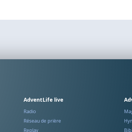
AdventLife live
Ad
Radio
Ma
Réseau de prière
Hym
Replay
Bib