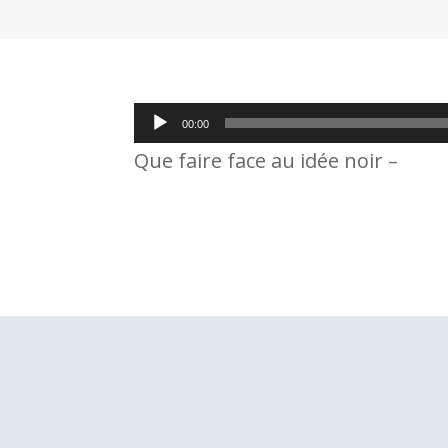
Lecteur
00:00
audio
Que faire face au idée noir –