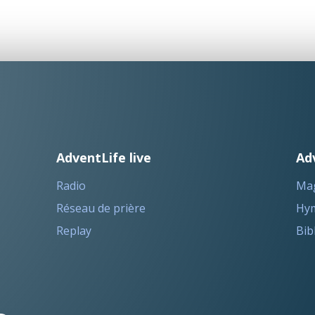
AdventLife live
Ad
Radio
Ma
Réseau de prière
Hym
Replay
Bib