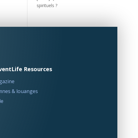
spirituels ?
ventLife Resources
gazine
nes & louanges
le