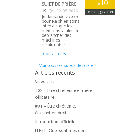
10
SUJET DE PRIÈRE
x
B
Qc
02-08-2026
je m’engage à prier
Je demande victoire
pour Ralph en soins
intensifs que les
médecins veulent le
débrancher des
machines
respiratoires
Contacter B
Voir tous les sujets de prière
Articles récents
Video test
#02 – Être chrétienne et mère
célibataire
#01 – Être chrétien et
étudiant en droit.
Introduction officielle
[TEST] Quel sont mes dons