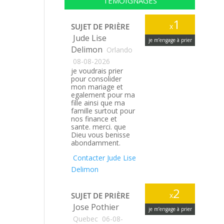
TÉMOIGNAGES
1
SUJET DE PRIÈRE
x
Jude Lise
je m’engage à prier
Delimon
Orlando
08-08-2026
je voudrais prier
pour consolider
mon mariage et
egalement pour ma
fille ainsi que ma
famille surtout pour
nos finance et
sante. merci. que
Dieu vous benisse
abondamment.
Contacter Jude Lise
Delimon
2
SUJET DE PRIÈRE
x
Jose Pothier
je m’engage à prier
Quebec
06-08-