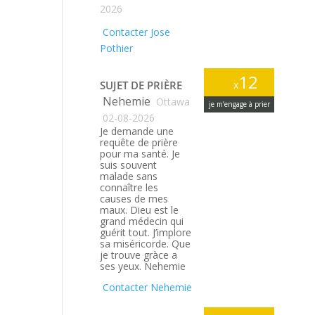
2026
Contacter Jose
Pothier
12
SUJET DE PRIÈRE
x
Nehemie
Ottawa
je m’engage à prier
02-08-2026
Je demande une
requête de prière
pour ma santé. Je
suis souvent
malade sans
connaître les
causes de mes
maux. Dieu est le
grand médecin qui
guérit tout. J’implore
sa miséricorde. Que
je trouve gràce a
ses yeux. Nehemie
Contacter Nehemie