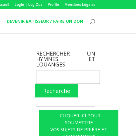
ccueil
Login | Log Out
Profile
Mentions Légales
DEVENIR BATISSEUR / FAIRE UN DON
RECHERCHER UN
HYMNES ET
LOUANGES
Recherche
CLIQUER ICI POUR
SOUMETTRE
VOS SUJETS DE PRIÈRE ET