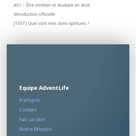
#01 – Être chrétien et étudiant en droit.
Introduction officielle
[TEST] Quel sont mes dons spirituels ?
Equipe AdventLife
A propos
Contact
Fair un don
Notre Mission