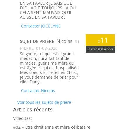
EN SA FAVEUR JE SAIS QUE
DIEU AGIT TOUJOURS LA OU
CELA SENT MAUVAIS QU'IL
AGISSE EN SA FAVEUR .
Contacter JOCELYNE
11
Nicolas
SUJET DE PRIÈRE
x
ST
PIERRE
01-08-2026
je m’engage à prier
Seigneur, toi qui est le grand
médecin, qui a fait tant de
miracles, guéris ma mère qui
est âgée et qui est hospitalisée.
Mes soeurs et frères en Christ,
je vous demande de prier pour
elle : Dany.
Contacter Nicolas
Voir tous les sujets de prière
Articles récents
Video test
#02 – Être chrétienne et mère célibataire