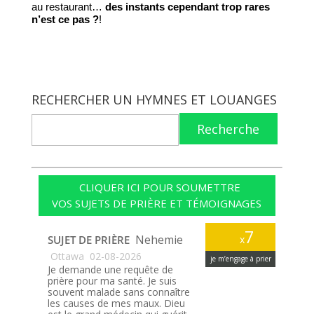
au restaurant… 
des instants cependant trop rares 
n’est ce pas ?
!                 
RECHERCHER UN HYMNES ET LOUANGES
Recherche
CLIQUER ICI POUR SOUMETTRE
VOS SUJETS DE PRIÈRE ET TÉMOIGNAGES
7
Nehemie
SUJET DE PRIÈRE
x
Ottawa
02-08-2026
je m’engage à prier
Je demande une requête de
prière pour ma santé. Je suis
souvent malade sans connaître
les causes de mes maux. Dieu