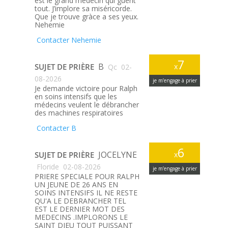
est le grand médecin qui guérit
tout. J’implore sa miséricorde.
Que je trouve gràce a ses yeux.
Nehemie
Contacter Nehemie
7
B
SUJET DE PRIÈRE
x
Qc
02-
08-2026
je m’engage à prier
Je demande victoire pour Ralph
en soins intensifs que les
médecins veulent le débrancher
des machines respiratoires
Contacter B
6
JOCELYNE
SUJET DE PRIÈRE
x
Floride
02-08-2026
je m’engage à prier
PRIERE SPECIALE POUR RALPH
UN JEUNE DE 26 ANS EN
SOINS INTENSIFS IL NE RESTE
QU'A LE DEBRANCHER TEL
EST LE DERNIER MOT DES
MEDECINS .IMPLORONS LE
SAINT DIEU TOUT PUISSANT