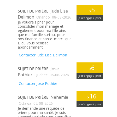
5
Jude Lise
SUJET DE PRIÈRE
x
Delimon
Orlando
08-08-2026
je m’engage à prier
je voudrais prier pour
consolider mon mariage et
egalement pour ma fille ainsi
que ma famille surtout pour
nos finance et sante. merci. que
Dieu vous benisse
abondamment.
Contacter Jude Lise Delimon
6
Jose
SUJET DE PRIÈRE
x
Pothier
Quebec
06-08-2026
je m’engage à prier
Contacter Jose Pothier
16
Nehemie
SUJET DE PRIÈRE
x
Ottawa
02-08-2026
je m’engage à prier
Je demande une requête de
prière pour ma santé. Je suis
souvent malade sans connaître