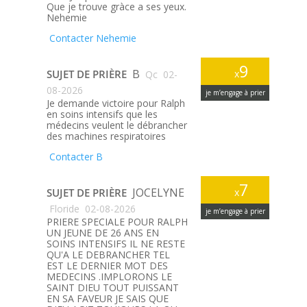
Que je trouve gràce a ses yeux.
Nehemie
Contacter Nehemie
9
B
SUJET DE PRIÈRE
x
Qc
02-
08-2026
je m’engage à prier
Je demande victoire pour Ralph
en soins intensifs que les
médecins veulent le débrancher
des machines respiratoires
Contacter B
7
JOCELYNE
SUJET DE PRIÈRE
x
Floride
02-08-2026
je m’engage à prier
PRIERE SPECIALE POUR RALPH
UN JEUNE DE 26 ANS EN
SOINS INTENSIFS IL NE RESTE
QU'A LE DEBRANCHER TEL
EST LE DERNIER MOT DES
MEDECINS .IMPLORONS LE
SAINT DIEU TOUT PUISSANT
EN SA FAVEUR JE SAIS QUE