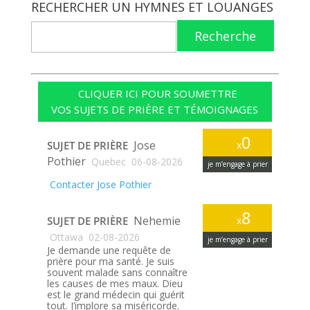
RECHERCHER UN HYMNES ET LOUANGES
Recherche
CLIQUER ICI POUR SOUMETTRE
VOS SUJETS DE PRIÈRE ET TÉMOIGNAGES
0
Jose
SUJET DE PRIÈRE
x
Pothier
Quebec
06-08-2026
je m’engage à prier
Contacter Jose Pothier
8
Nehemie
SUJET DE PRIÈRE
x
Ottawa
02-08-2026
je m’engage à prier
Je demande une requête de
prière pour ma santé. Je suis
souvent malade sans connaître
les causes de mes maux. Dieu
est le grand médecin qui guérit
tout. J’implore sa miséricorde.