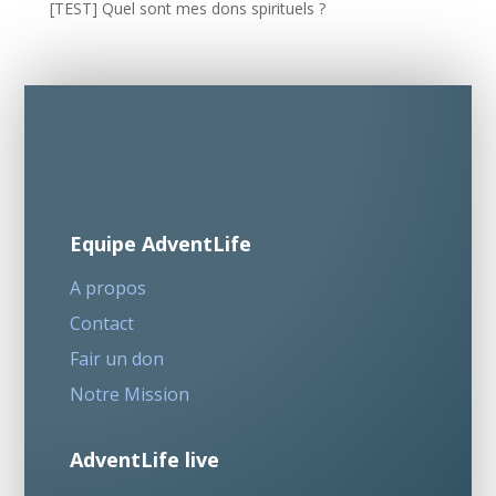
[TEST] Quel sont mes dons spirituels ?
Equipe AdventLife
A propos
Contact
Fair un don
Notre Mission
AdventLife live