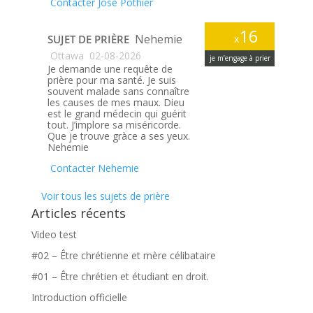
Contacter Jose Pothier
16
Nehemie
SUJET DE PRIÈRE
x
Ottawa
02-08-2026
je m’engage à prier
Je demande une requête de
prière pour ma santé. Je suis
souvent malade sans connaître
les causes de mes maux. Dieu
est le grand médecin qui guérit
tout. J’implore sa miséricorde.
Que je trouve gràce a ses yeux.
Nehemie
Contacter Nehemie
Voir tous les sujets de prière
Articles récents
Video test
#02 – Être chrétienne et mère célibataire
#01 – Être chrétien et étudiant en droit.
Introduction officielle