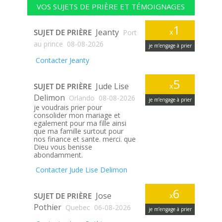
VOS SUJETS DE PRIÈRE ET TÉMOIGNAGES
1
Jeanty
SUJET DE PRIÈRE
x
Port
au prince
08-08-2026
je m’engage à prier
Contacter Jeanty
5
Jude Lise
SUJET DE PRIÈRE
x
Delimon
Orlando
08-08-2026
je m’engage à prier
je voudrais prier pour
consolider mon mariage et
egalement pour ma fille ainsi
que ma famille surtout pour
nos finance et sante. merci. que
Dieu vous benisse
abondamment.
Contacter Jude Lise Delimon
6
Jose
SUJET DE PRIÈRE
x
Pothier
Quebec
06-08-2026
je m’engage à prier