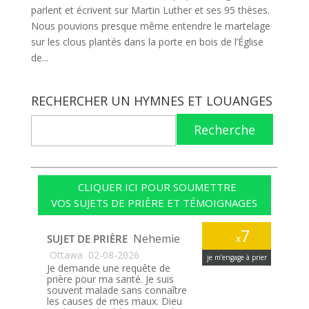
parlent et écrivent sur Martin Luther et ses 95 thèses.
Nous pouvions presque même entendre le martelage
sur les clous plantés dans la porte en bois de l’Église
de...
RECHERCHER UN HYMNES ET LOUANGES
Recherche
CLIQUER ICI POUR SOUMETTRE
VOS SUJETS DE PRIÈRE ET TÉMOIGNAGES
7
Nehemie
SUJET DE PRIÈRE
x
Ottawa
02-08-2026
je m’engage à prier
Je demande une requête de
prière pour ma santé. Je suis
souvent malade sans connaître
les causes de mes maux. Dieu