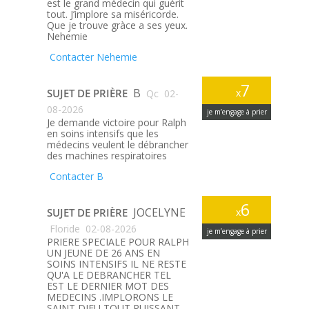
est le grand médecin qui guérit
tout. J’implore sa miséricorde.
Que je trouve gràce a ses yeux.
Nehemie
Contacter Nehemie
7
B
SUJET DE PRIÈRE
x
Qc
02-
08-2026
je m’engage à prier
Je demande victoire pour Ralph
en soins intensifs que les
médecins veulent le débrancher
des machines respiratoires
Contacter B
6
JOCELYNE
SUJET DE PRIÈRE
x
Floride
02-08-2026
je m’engage à prier
PRIERE SPECIALE POUR RALPH
UN JEUNE DE 26 ANS EN
SOINS INTENSIFS IL NE RESTE
QU'A LE DEBRANCHER TEL
EST LE DERNIER MOT DES
MEDECINS .IMPLORONS LE
SAINT DIEU TOUT PUISSANT