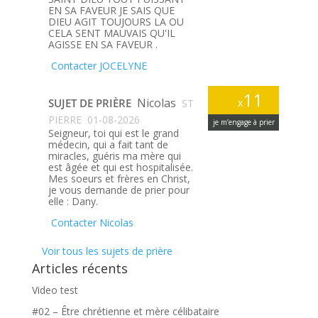
EN SA FAVEUR JE SAIS QUE
DIEU AGIT TOUJOURS LA OU
CELA SENT MAUVAIS QU'IL
AGISSE EN SA FAVEUR .
Contacter JOCELYNE
11
Nicolas
SUJET DE PRIÈRE
x
ST
PIERRE
01-08-2026
je m’engage à prier
Seigneur, toi qui est le grand
médecin, qui a fait tant de
miracles, guéris ma mère qui
est âgée et qui est hospitalisée.
Mes soeurs et frères en Christ,
je vous demande de prier pour
elle : Dany.
Contacter Nicolas
Voir tous les sujets de prière
Articles récents
Video test
#02 – Être chrétienne et mère célibataire