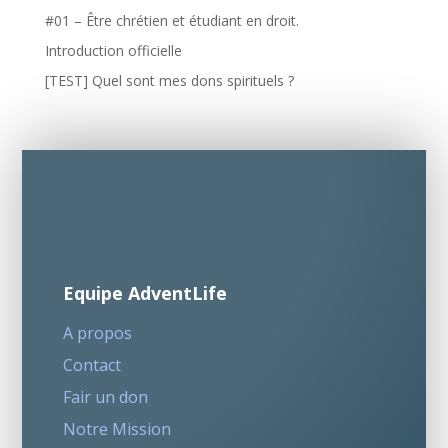
#01 – Être chrétien et étudiant en droit.
Introduction officielle
[TEST] Quel sont mes dons spirituels ?
Equipe AdventLife
A propos
Contact
Fair un don
Notre Mission