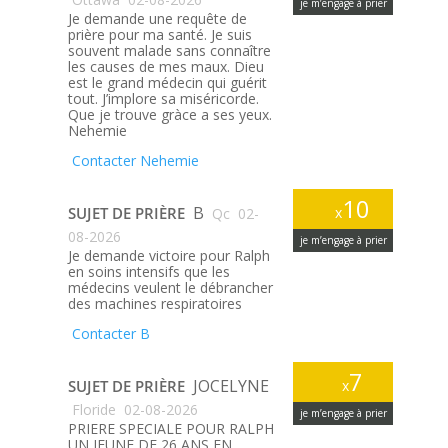
je m’engage à prier
Je demande une requête de
prière pour ma santé. Je suis
souvent malade sans connaître
les causes de mes maux. Dieu
est le grand médecin qui guérit
tout. J’implore sa miséricorde.
Que je trouve gràce a ses yeux.
Nehemie
Contacter Nehemie
10
B
SUJET DE PRIÈRE
x
Qc
02-
08-2026
je m’engage à prier
Je demande victoire pour Ralph
en soins intensifs que les
médecins veulent le débrancher
des machines respiratoires
Contacter B
7
JOCELYNE
SUJET DE PRIÈRE
x
Floride
02-08-2026
je m’engage à prier
PRIERE SPECIALE POUR RALPH
UN JEUNE DE 26 ANS EN