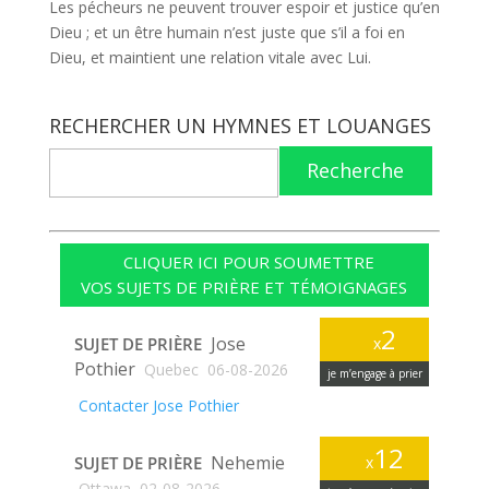
Les pécheurs ne peuvent trouver espoir et justice qu’en
Dieu ; et un être humain n’est juste que s’il a foi en
Dieu, et maintient une relation vitale avec Lui.
RECHERCHER UN HYMNES ET LOUANGES
Recherche
CLIQUER ICI POUR SOUMETTRE
VOS SUJETS DE PRIÈRE ET TÉMOIGNAGES
2
Jose
SUJET DE PRIÈRE
x
Pothier
Quebec
06-08-2026
je m’engage à prier
Contacter Jose Pothier
12
Nehemie
SUJET DE PRIÈRE
x
Ottawa
02-08-2026