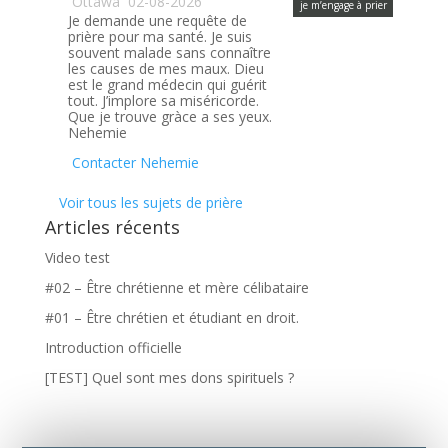
Ottawa
02-08-2026
je m’engage à prier
Je demande une requête de
prière pour ma santé. Je suis
souvent malade sans connaître
les causes de mes maux. Dieu
est le grand médecin qui guérit
tout. J’implore sa miséricorde.
Que je trouve gràce a ses yeux.
Nehemie
Contacter Nehemie
Voir tous les sujets de prière
Articles récents
Video test
#02 – Être chrétienne et mère célibataire
#01 – Être chrétien et étudiant en droit.
Introduction officielle
[TEST] Quel sont mes dons spirituels ?