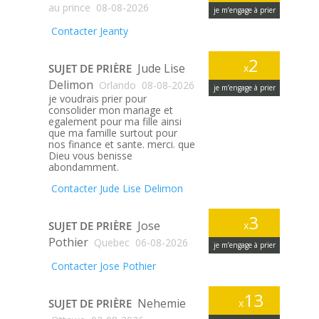
au prince
08-08-2026
je m’engage à prier
Contacter Jeanty
2
Jude Lise
SUJET DE PRIÈRE
x
Delimon
Orlando
08-08-2026
je m’engage à prier
je voudrais prier pour
consolider mon mariage et
egalement pour ma fille ainsi
que ma famille surtout pour
nos finance et sante. merci. que
Dieu vous benisse
abondamment.
Contacter Jude Lise Delimon
3
Jose
SUJET DE PRIÈRE
x
Pothier
Quebec
06-08-2026
je m’engage à prier
Contacter Jose Pothier
13
Nehemie
SUJET DE PRIÈRE
x