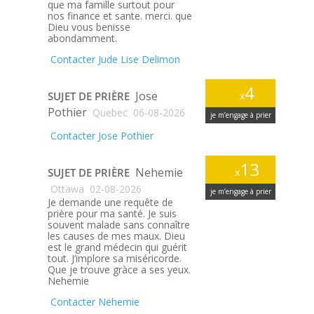
que ma famille surtout pour
nos finance et sante. merci. que
Dieu vous benisse
abondamment.
Contacter Jude Lise Delimon
4
Jose
SUJET DE PRIÈRE
x
Pothier
Quebec
06-08-2026
je m’engage à prier
Contacter Jose Pothier
13
Nehemie
SUJET DE PRIÈRE
x
Ottawa
02-08-2026
je m’engage à prier
Je demande une requête de
prière pour ma santé. Je suis
souvent malade sans connaître
les causes de mes maux. Dieu
est le grand médecin qui guérit
tout. J’implore sa miséricorde.
Que je trouve gràce a ses yeux.
Nehemie
Contacter Nehemie