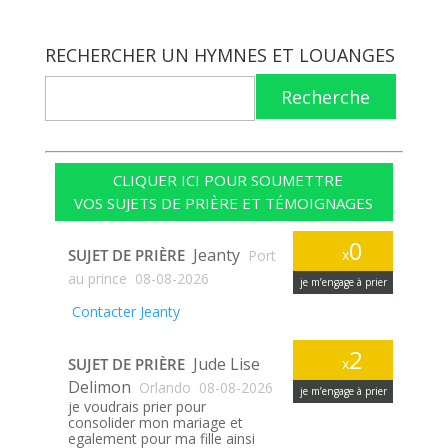
RECHERCHER UN HYMNES ET LOUANGES
Recherche
CLIQUER ICI POUR SOUMETTRE
VOS SUJETS DE PRIÈRE ET TÉMOIGNAGES
0
Jeanty
SUJET DE PRIÈRE
x
Port
au prince
08-08-2026
je m’engage à prier
Contacter Jeanty
2
Jude Lise
SUJET DE PRIÈRE
x
Delimon
Orlando
08-08-2026
je m’engage à prier
je voudrais prier pour
consolider mon mariage et
egalement pour ma fille ainsi