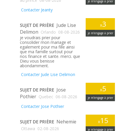
au prince
08-08-2026
je m’engage à prier
Contacter Jeanty
3
Jude Lise
SUJET DE PRIÈRE
x
Delimon
Orlando
08-08-2026
je m’engage à prier
je voudrais prier pour
consolider mon mariage et
egalement pour ma fille ainsi
que ma famille surtout pour
nos finance et sante. merci. que
Dieu vous benisse
abondamment.
Contacter Jude Lise Delimon
5
Jose
SUJET DE PRIÈRE
x
Pothier
Quebec
06-08-2026
je m’engage à prier
Contacter Jose Pothier
15
Nehemie
SUJET DE PRIÈRE
x
Ottawa
02-08-2026
je m’engage à prier