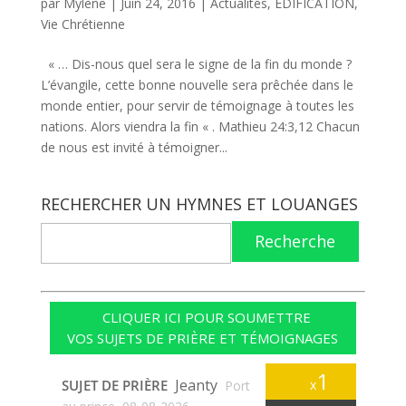
par
Mylène
|
Juin 24, 2016
|
Actualités
,
EDIFICATION
,
Vie Chrétienne
« … Dis-nous quel sera le signe de la fin du monde ?
L’évangile, cette bonne nouvelle sera prêchée dans le
monde entier, pour servir de témoignage à toutes les
nations. Alors viendra la fin « . Mathieu 24:3,12 Chacun
de nous est invité à témoigner...
RECHERCHER UN HYMNES ET LOUANGES
Recherche
CLIQUER ICI POUR SOUMETTRE
VOS SUJETS DE PRIÈRE ET TÉMOIGNAGES
1
Jeanty
SUJET DE PRIÈRE
x
Port