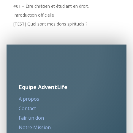
#01 – Être chrétien et étudiant en droit.
Introduction officielle
[TEST] Quel sont mes dons spirituels ?
Equipe AdventLife
A propos
Contact
Fair un don
Notre Mission