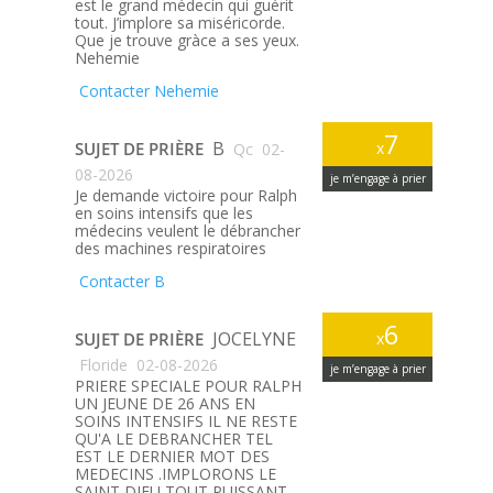
est le grand médecin qui guérit
tout. J’implore sa miséricorde.
Que je trouve gràce a ses yeux.
Nehemie
Contacter Nehemie
7
B
SUJET DE PRIÈRE
x
Qc
02-
08-2026
je m’engage à prier
Je demande victoire pour Ralph
en soins intensifs que les
médecins veulent le débrancher
des machines respiratoires
Contacter B
6
JOCELYNE
SUJET DE PRIÈRE
x
Floride
02-08-2026
je m’engage à prier
PRIERE SPECIALE POUR RALPH
UN JEUNE DE 26 ANS EN
SOINS INTENSIFS IL NE RESTE
QU'A LE DEBRANCHER TEL
EST LE DERNIER MOT DES
MEDECINS .IMPLORONS LE
SAINT DIEU TOUT PUISSANT