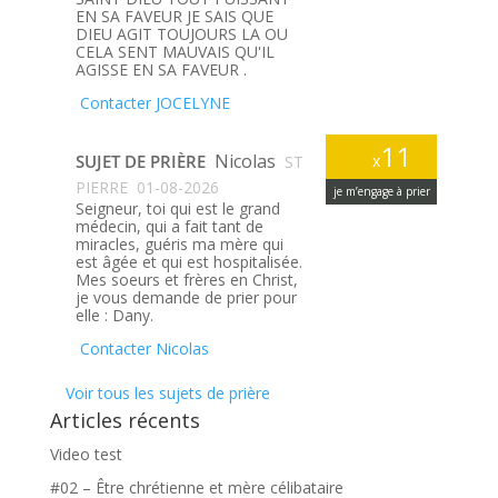
EN SA FAVEUR JE SAIS QUE
DIEU AGIT TOUJOURS LA OU
CELA SENT MAUVAIS QU'IL
AGISSE EN SA FAVEUR .
Contacter JOCELYNE
11
Nicolas
SUJET DE PRIÈRE
x
ST
PIERRE
01-08-2026
je m’engage à prier
Seigneur, toi qui est le grand
médecin, qui a fait tant de
miracles, guéris ma mère qui
est âgée et qui est hospitalisée.
Mes soeurs et frères en Christ,
je vous demande de prier pour
elle : Dany.
Contacter Nicolas
Voir tous les sujets de prière
Articles récents
Video test
#02 – Être chrétienne et mère célibataire